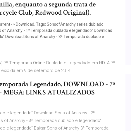
ília, enquanto a segunda trata de
ycle Club, Redwood Original).
orrent -> Download. Tags: SonsofAnarchy series dublado
 of Anarchy - 1ª Temporada dublado e legendado" Download
do" Download Sons of Anarchy - 3ª Temporada dublado e
chy) 7ª Temporada Online Dublado e Legendado em HD. A 7ª
 exibida em 9 de setembro de 2014.
ª Temporada Legendado. DOWNLOAD - 7ª
 - MEGA: LINKS ATUALIZADOS
do e legendado" Download Sons of Anarchy - 2ª
 of Anarchy - 3ª Temporada dublado e legendado"
do e legendado" Baixar Sons of Anarchy 3ª Temporada