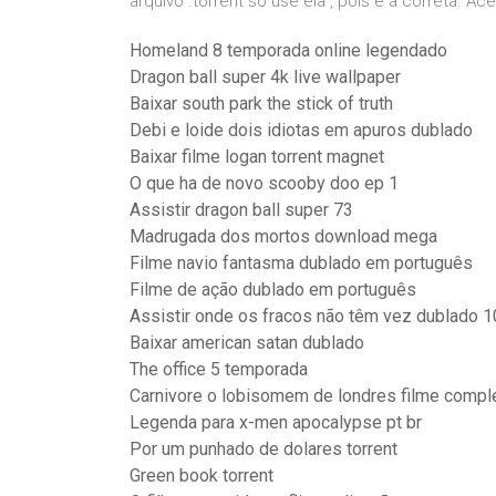
arquivo .torrent so use ela , pois e a correta. A
Homeland 8 temporada online legendado
Dragon ball super 4k live wallpaper
Baixar south park the stick of truth
Debi e loide dois idiotas em apuros dublado
Baixar filme logan torrent magnet
O que ha de novo scooby doo ep 1
Assistir dragon ball super 73
Madrugada dos mortos download mega
Filme navio fantasma dublado em português
Filme de ação dublado em português
Assistir onde os fracos não têm vez dublado 
Baixar american satan dublado
The office 5 temporada
Carnivore o lobisomem de londres filme compl
Legenda para x-men apocalypse pt br
Por um punhado de dolares torrent
Green book torrent