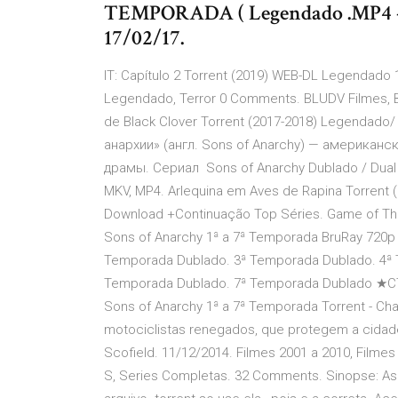
TEMPORADA ( Legendado .MP4
17/02/17.
IT: Capítulo 2 Torrent (2019) WEB-DL Legendado 
Legendado, Terror 0 Comments. BLUDV Filmes, Ba
de Black Clover Torrent (2017-2018) Legendado/
анархии» (англ. Sons of Anarchy) — американ
драмы. Сериал Sons of Anarchy Dublado / Dual Á
MKV, MP4. Arlequina em Aves de Rapina Torrent
Download +Continuação Top Séries. Game of Thr
Sons of Anarchy 1ª a 7ª Temporada BruRay 720p
Temporada Dublado. 3ª Temporada Dublado. 4ª 
Temporada Dublado. 7ª Temporada Dublado ★CTR
Sons of Anarchy 1ª a 7ª Temporada Torrent - C
motociclistas renegados, que protegem a cidade 
Scofield. 11/12/2014. Filmes 2001 a 2010, Filmes
S, Series Completas. 32 Comments. Sinopse: As