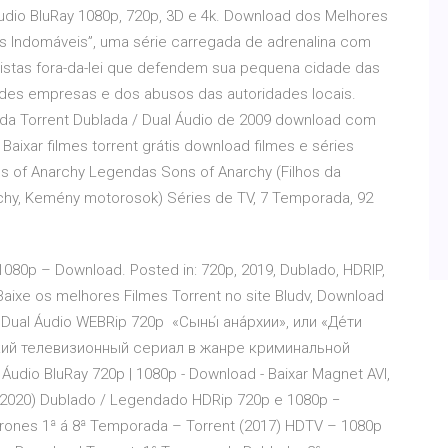
Áudio BluRay 1080p, 720p, 3D e 4k. Download dos Melhores
 Os Indomáveis”, uma série carregada de adrenalina com
stas fora-da-lei que defendem sua pequena cidade das
ndes empresas e dos abusos das autoridades locais.
ada Torrent Dublada / Dual Áudio de 2009 download com
Baixar filmes torrent grátis download filmes e séries
s of Anarchy Legendas Sons of Anarchy (Filhos da
chy, Kemény motorosok) Séries de TV, 7 Temporada, 92
1080p – Download. Posted in: 720p, 2019, Dublado, HDRIP,
ixe os melhores Filmes Torrent no site Bludv, Download
 Dual Áudio WEBRip 720p «Сыны́ ана́рхии», или «Де́ти
ский телевизионный сериал в жанре криминальной
udio BluRay 720p | 1080p - Download - Baixar Magnet AVI,
 (2020) Dublado / Legendado HDRip 720p e 1080p −
ones 1ª á 8ª Temporada – Torrent (2017) HDTV – 1080p