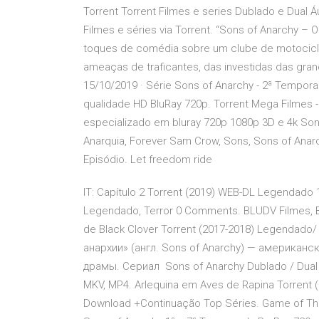
Torrent Torrent Filmes e series Dublado e Dual 
Filmes e séries via Torrent. “Sons of Anarchy –
toques de comédia sobre um clube de motocicli
ameaças de traficantes, das investidas das gra
15/10/2019 · Série Sons of Anarchy - 2ª Tempor
qualidade HD BluRay 720p. Torrent Mega Filmes - 
especializado em bluray 720p 1080p 3D e 4k Son
Anarquia, Forever Sam Crow, Sons, Sons of Anar
Episódio. Let freedom ride
IT: Capítulo 2 Torrent (2019) WEB-DL Legendado 
Legendado, Terror 0 Comments. BLUDV Filmes, Ba
de Black Clover Torrent (2017-2018) Legendado/
анархии» (англ. Sons of Anarchy) — американ
драмы. Сериал Sons of Anarchy Dublado / Dual Á
MKV, MP4. Arlequina em Aves de Rapina Torrent
Download +Continuação Top Séries. Game of Thr