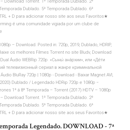
 – Download Torrent. 1ª Temporada Dublado. 2ª
Temporada Dublado. 5ª Temporada Dublado. 6ª
L + D para adicionar nosso site aos seus Favoritos★
harming é uma comunidade vigiada por um clube de
e
1080p – Download. Posted in: 720p, 2019, Dublado, HDRIP,
ixe os melhores Filmes Torrent no site Bludv, Download
 Dual Áudio WEBRip 720p «Сыны́ ана́рхии», или «Де́ти
ский телевизионный сериал в жанре криминальной
udio BluRay 720p | 1080p - Download - Baixar Magnet AVI,
 (2020) Dublado / Legendado HDRip 720p e 1080p −
ones 1ª á 8ª Temporada – Torrent (2017) HDTV – 1080p
 – Download Torrent. 1ª Temporada Dublado. 2ª
Temporada Dublado. 5ª Temporada Dublado. 6ª
L + D para adicionar nosso site aos seus Favoritos★
ª Temporada Legendado. DOWNLOAD - 7ª