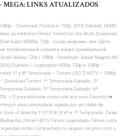
 - MEGA: LINKS ATUALIZADOS
1080p – Download. Posted in: 720p, 2019, Dublado, HDRIP,
ixe os melhores Filmes Torrent no site Bludv, Download
 Dual Áudio WEBRip 720p «Сыны́ ана́рхии», или «Де́ти
ский телевизионный сериал в жанре криминальной
udio BluRay 720p | 1080p - Download - Baixar Magnet AVI,
 (2020) Dublado / Legendado HDRip 720p e 1080p −
ones 1ª á 8ª Temporada – Torrent (2017) HDTV – 1080p
 – Download Torrent. 1ª Temporada Dublado. 2ª
Temporada Dublado. 5ª Temporada Dublado. 6ª
L + D para adicionar nosso site aos seus Favoritos★
harming é uma comunidade vigiada por um clube de
Sons of Anarchy 1ª,2ª,3ª,4ª,5ª,6ª e 7ª Temporada. Zaraki
 BluRay-Rip, Filmes HDTV, Filmes Legendado, Filmes Letra
 legendas estão compactado no arquivo rar junto com o