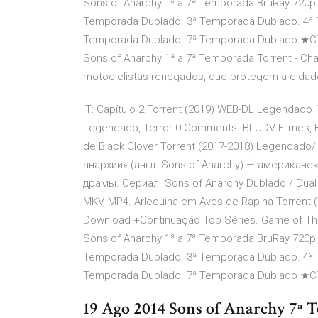
Sons of Anarchy 1ª a 7ª Temporada BruRay 720p
Temporada Dublado. 3ª Temporada Dublado. 4ª 
Temporada Dublado. 7ª Temporada Dublado ★CTR
Sons of Anarchy 1ª a 7ª Temporada Torrent - C
motociclistas renegados, que protegem a cidad
IT: Capítulo 2 Torrent (2019) WEB-DL Legendado 
Legendado, Terror 0 Comments. BLUDV Filmes, Ba
de Black Clover Torrent (2017-2018) Legendado/
анархии» (англ. Sons of Anarchy) — американ
драмы. Сериал Sons of Anarchy Dublado / Dual Á
MKV, MP4. Arlequina em Aves de Rapina Torrent
Download +Continuação Top Séries. Game of Thr
Sons of Anarchy 1ª a 7ª Temporada BruRay 720p
Temporada Dublado. 3ª Temporada Dublado. 4ª 
Temporada Dublado. 7ª Temporada Dublado ★CTR
19 Ago 2014 Sons of Anarchy 7