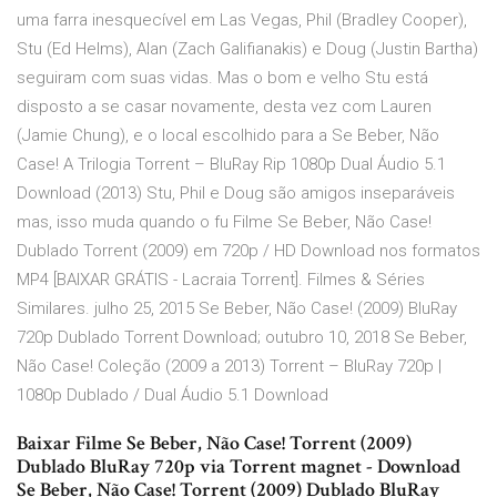
uma farra inesquecível em Las Vegas, Phil (Bradley Cooper),
Stu (Ed Helms), Alan (Zach Galifianakis) e Doug (Justin Bartha)
seguiram com suas vidas. Mas o bom e velho Stu está
disposto a se casar novamente, desta vez com Lauren
(Jamie Chung), e o local escolhido para a Se Beber, Não
Case! A Trilogia Torrent – BluRay Rip 1080p Dual Áudio 5.1
Download (2013) Stu, Phil e Doug são amigos inseparáveis
mas, isso muda quando o fu Filme Se Beber, Não Case!
Dublado Torrent (2009) em 720p / HD Download nos formatos
MP4 [BAIXAR GRÁTIS - Lacraia Torrent]. Filmes & Séries
Similares. julho 25, 2015 Se Beber, Não Case! (2009) BluRay
720p Dublado Torrent Download; outubro 10, 2018 Se Beber,
Não Case! Coleção (2009 a 2013) Torrent – BluRay 720p |
1080p Dublado / Dual Áudio 5.1 Download
Baixar Filme Se Beber, Não Case! Torrent (2009)
Dublado BluRay 720p via Torrent magnet - Download
Se Beber, Não Case! Torrent (2009) Dublado BluRay