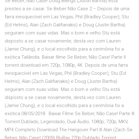
Se Beber, Não Case! Doug Billings (Justin Bartha) está
prestes a se casar. Se Beber Não Case 2 – Depois de uma
farra inesquecível em Las Vegas, Phil (Bradley Cooper), Stu
(Ed Helms), Alan (Zach Galifianakis) e Doug (Justin Bartha)
seguiram com suas vidas. Mas o bom e velho Stu está
disposto a se casar novamente, desta vez com Lauren
(Jamie Chung), e o local escolhido para a cerimônia foi a
exótica Tailândia. Baixar filme Se Beber, Não Case! Parte II
torrent download em 720p, 1080p, 4K. Depois de uma farra
inesquecível em Las Vegas, Phil (Bradley Cooper), Stu (Ed
Helms), Alan (Zach Galifianakis) e Doug (Justin Bartha)
seguiram com suas vidas. Mas o bom e velho Stu está
disposto a se casar novamente, desta vez com Lauren
(Jamie Chung), e o local escolhido para a cerimônia foi a
exótica 08/05/2018 · Baixar Filme Se Beber, Não Case! Parte III
Torrent Dublado, Legendado, Dual Áudio, 1080p, 720p, MKV,
MP4 Completo Download The Hangover Part III Alan (Zach Se
Beber, Não Case! (2009) BluRay 720p Dublado Torrent