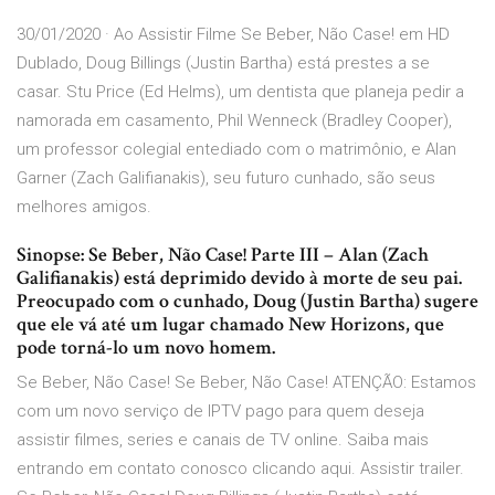
30/01/2020 · Ao Assistir Filme Se Beber, Não Case! em HD
Dublado, Doug Billings (Justin Bartha) está prestes a se
casar. Stu Price (Ed Helms), um dentista que planeja pedir a
namorada em casamento, Phil Wenneck (Bradley Cooper),
um professor colegial entediado com o matrimônio, e Alan
Garner (Zach Galifianakis), seu futuro cunhado, são seus
melhores amigos.
Sinopse: Se Beber, Não Case! Parte III – Alan (Zach
Galifianakis) está deprimido devido à morte de seu pai.
Preocupado com o cunhado, Doug (Justin Bartha) sugere
que ele vá até um lugar chamado New Horizons, que
pode torná-lo um novo homem.
Se Beber, Não Case! Se Beber, Não Case! ATENÇÃO: Estamos
com um novo serviço de IPTV pago para quem deseja
assistir filmes, series e canais de TV online. Saiba mais
entrando em contato conosco clicando aqui. Assistir trailer.