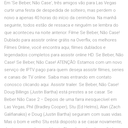
Em 'Se Beber, Não Case', três amigos vão para Las Vegas
curtir uma festa de despedida de solteiro, mas perdem o
noivo a apenas 40 horas do início da cerimônia. Na manhã
seguinte, todos estão de ressaca e ninguém se lembra do
que aconteceu na noite anterior. Filme Se Beber, Não Case!
Dublado para assistir online grátis na Overflix, os melhores
Filmes Online, você encontra aqui, filmes dublados e
legendados completos para assistir online HD. Se Beber, Não
Case! Se Beber, Não Case! ATENÇÃO: Estamos com um novo
serviço de IPTV pago para quem deseja assistir filmes, series
e canais de TV online. Saiba mais entrando em contato
conosco clicando aqui. Assistir trailer. Se Beber, Não Case!
Doug Billings (Justin Bartha) está prestes a se casar. Se
Beber Não Case 2 – Depois de uma farra inesquecível em
Las Vegas, Phil (Bradley Cooper), Stu (Ed Helms), Alan (Zach
Galifianakis) e Doug (Justin Bartha) seguiram com suas vidas.
Mas o bom e velho Stu está disposto a se casar novamente,