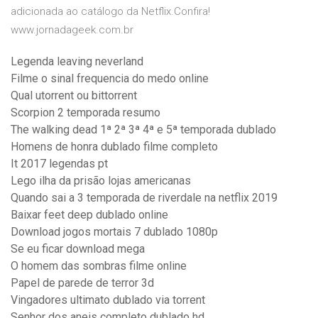
adicionada ao catálogo da Netflix.Confira!
www.jornadageek.com.br
Legenda leaving neverland
Filme o sinal frequencia do medo online
Qual utorrent ou bittorrent
Scorpion 2 temporada resumo
The walking dead 1ª 2ª 3ª 4ª e 5ª temporada dublado
Homens de honra dublado filme completo
It 2017 legendas pt
Lego ilha da prisão lojas americanas
Quando sai a 3 temporada de riverdale na netflix 2019
Baixar feet deep dublado online
Download jogos mortais 7 dublado 1080p
Se eu ficar download mega
O homem das sombras filme online
Papel de parede de terror 3d
Vingadores ultimato dublado via torrent
Senhor dos aneis completo dublado hd