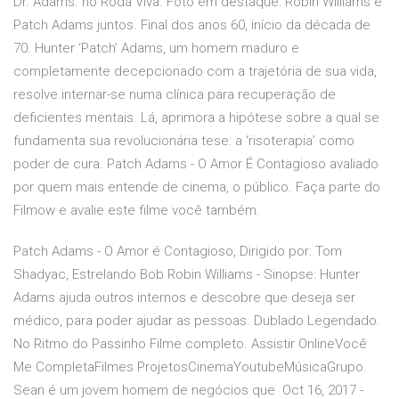
Dr. Adams. no Roda Viva. Foto em destaque: Robin Williams e
Patch Adams juntos. Final dos anos 60, início da década de
70. Hunter ‘Patch’ Adams, um homem maduro e
completamente decepcionado com a trajetória de sua vida,
resolve internar-se numa clínica para recuperação de
deficientes mentais. Lá, aprimora a hipótese sobre a qual se
fundamenta sua revolucionária tese: a ‘risoterapia’ como
poder de cura. Patch Adams - O Amor É Contagioso avaliado
por quem mais entende de cinema, o público. Faça parte do
Filmow e avalie este filme você também.
Patch Adams - O Amor é Contagioso, Dirigido por: Tom
Shadyac, Estrelando Bob Robin Williams - Sinopse: Hunter
Adams ajuda outros internos e descobre que deseja ser
médico, para poder ajudar as pessoas. Dublado Legendado.
No Ritmo do Passinho Filme completo. Assistir OnlineVocê
Me CompletaFilmes ProjetosCinemaYoutubeMúsicaGrupo.
Sean é um jovem homem de negócios que Oct 16, 2017 -