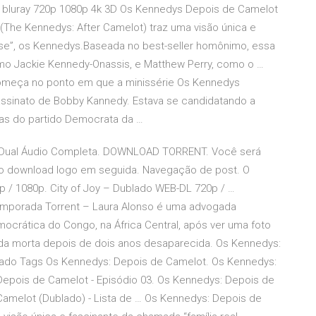
es bluray 720p 1080p 4k 3D Os Kennedys Depois de Camelot
The Kennedys: After Camelot) traz uma visão única e
nse”, os Kennedys.Baseada no best-seller homônimo, essa
mo Jackie Kennedy-Onassis, e Matthew Perry, como o …
omeça no ponto em que a minissérie Os Kennedys
sassinato de Bobby Kannedy. Estava se candidatando a
ias do partido Democrata da …
 Dual Áudio Completa. DOWNLOAD TORRENT. Você será
á o download logo em seguida. Navegação de post. O
 / 1080p. City of Joy – Dublado WEB-DL 720p / …
mporada Torrent – Laura Alonso é uma advogada
ocrática do Congo, na África Central, após ver uma foto
ida morta depois de dois anos desaparecida. Os Kennedys:
blado Tags Os Kennedys: Depois de Camelot. Os Kennedys:
Depois de Camelot - Episódio 03. Os Kennedys: Depois de
Camelot (Dublado) - Lista de … Os Kennedys: Depois de