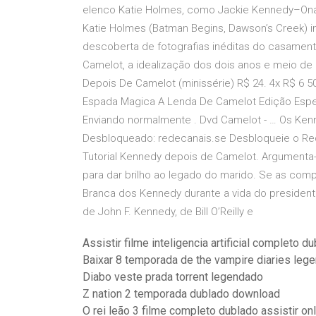
elenco Katie Holmes, como Jackie Kennedy–Onas
Katie Holmes (Batman Begins, Dawson’s Creek) i
descoberta de fotografias inéditas do casamen
Camelot, a idealização dos dois anos e meio d
Depois De Camelot (minissérie) R$ 24. 4x R$ 6 5
Espada Magica A Lenda De Camelot Edição Especia
Enviando normalmente . Dvd Camelot - … Os Ken
Desbloqueado: redecanais.se Desbloqueie o Red
Tutorial Kennedy depois de Camelot. Argumenta-
para dar brilho ao legado do marido. Se as co
Branca dos Kennedy durante a vida do presidente
de John F. Kennedy, de Bill O’Reilly e
Assistir filme inteligencia artificial completo d
Baixar 8 temporada de the vampire diaries leg
Diabo veste prada torrent legendado
Z nation 2 temporada dublado download
O rei leão 3 filme completo dublado assistir on