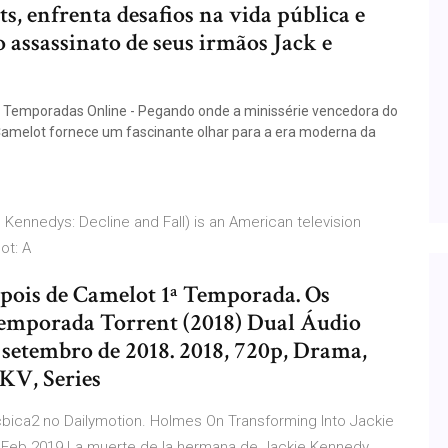
s, enfrenta desafios na vida pública e
 assassinato de seus irmãos Jack e
s Temporadas Online - Pegando onde a minissérie vencedora do
amelot fornece um fascinante olhar para a era moderna da
Kennedys: Decline and Fall) is an American television
ot: A
pois de Camelot 1ª Temporada. Os
emporada Torrent (2018) Dual Áudio
etembro de 2018. 2018, 720p, Drama,
KV, Series
bica2 no Dailymotion. Holmes On Transforming Into Jackie
5 Feb 2019 La muerte de la hermana de Jackie Kennedy