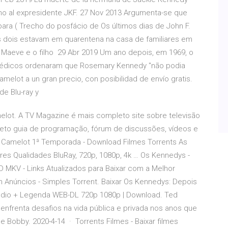
rno al expresidente JKF. 27 Nov 2013 Argumenta-se que
ara ( Trecho do posfácio de Os últimos dias de John F.
os dois estavam em quarentena na casa de familiares em
Maeve e o filho 29 Abr 2019 Um ano depois, em 1969, o
Os médicos ordenaram que Rosemary Kennedy "não podia
lot a un gran precio, con posibilidad de envío gratis.
de Blu-ray y
lot. A TV Magazine é mais completo site sobre televisão
pleto guia de programação, fórum de discussões, vídeos e
 Camelot 1ª Temporada - Download Filmes Torrents As
s Qualidades BluRay, 720p, 1080p, 4k … Os Kennedys -
MKV - Links Atualizados para Baixar com a Melhor
 Anúncios - Simples Torrent. Baixar Os Kennedys: Depois
udio + Legenda WEB-DL 720p 1080p | Download. Ted
nfrenta desafios na vida pública e privada nos anos que
Bobby. 2020-4-14 · Torrents Filmes - Baixar filmes