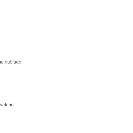
e
ine dublado
ownload