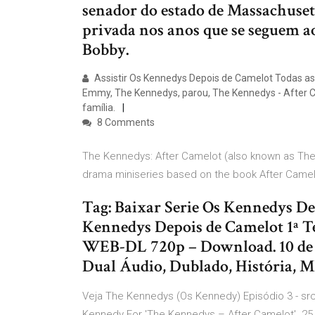
senador do estado de Massachusett
privada nos anos que se seguem ao
Bobby.
Assistir Os Kennedys Depois de Camelot Todas a
Emmy, The Kennedys, parou, The Kennedys - After C
família.
8 Comments
The Kennedys: After Camelot (also known as The 
drama miniseries based on the book After Camel
Tag: Baixar Serie Os Kennedys De
Kennedys Depois de Camelot 1ª T
WEB-DL 720p – Download. 10 de s
Dual Áudio, Dublado, História, M
Veja The Kennedys (Os Kennedy) Episódio 3 - src
Kennedy For 'The Kennedys – After Camelot'. 2