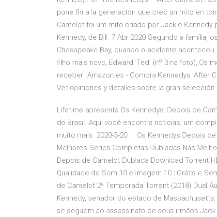
pone fin a la generación que creó un mito en to
Camelot foi um mito criado por Jackie Kennedy p
Kennedy, de Bill 7 Abr 2020 Segundo a família, 
Chesapeake Bay, quando o acidente aconteceu. 
filho mais novo, Edward 'Ted' (nº 3 na foto), 
receber Amazon.es - Compra Kennedys: After Came
Ver opiniones y detalles sobre la gran selección 
Lifetime apresenta Os Kennedys: Depois de Came
do Brasil. Aqui você encontra notícias, um com
muito mais. 2020-3-20 · Os Kennedys Depois de
Melhores Series Completas Dubladas Nas Melhore
Depois de Camelot Dublada Download Torrent HD 
Qualidade de Som 10 e Imagem 10 | Grátis e Sem
de Camelot 2ª Temporada Torrent (2018) Dual Á
Kennedy, senador do estado de Massachusetts, e
se seguem ao assassinato de seus irmãos Jack e 