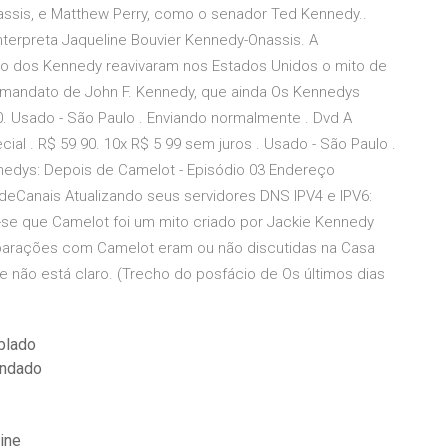
sis, e Matthew Perry, como o senador Ted Kennedy..
nterpreta Jaqueline Bouvier Kennedy-Onassis. A
to dos Kennedy reavivaram nos Estados Unidos o mito de
e mandato de John F. Kennedy, que ainda Os Kennedys
0. Usado - São Paulo . Enviando normalmente . Dvd A
l . R$ 59 90. 10x R$ 5 99 sem juros . Usado - São Paulo .
nedys: Depois de Camelot - Episódio 03 Endereço
eCanais Atualizando seus servidores DNS IPV4 e IPV6:
se que Camelot foi um mito criado por Jackie Kennedy
mparações com Camelot eram ou não discutidas na Casa
 não está claro. (Trecho do posfácio de Os últimos dias
ublado
endado
line