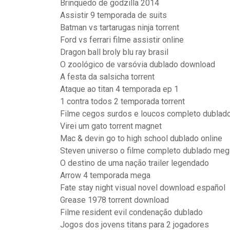
Brinquedo de godzilla 2014
Assistir 9 temporada de suits
Batman vs tartarugas ninja torrent
Ford vs ferrari filme assistir online
Dragon ball broly blu ray brasil
O zoológico de varsóvia dublado download
A festa da salsicha torrent
Ataque ao titan 4 temporada ep 1
1 contra todos 2 temporada torrent
Filme cegos surdos e loucos completo dublad
Virei um gato torrent magnet
Mac & devin go to high school dublado online
Steven universo o filme completo dublado meg
O destino de uma nação trailer legendado
Arrow 4 temporada mega
Fate stay night visual novel download español
Grease 1978 torrent download
Filme resident evil condenação dublado
Jogos dos jovens titans para 2 jogadores