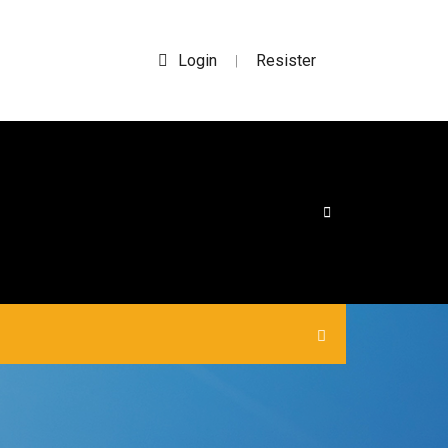
Login
Resister
|