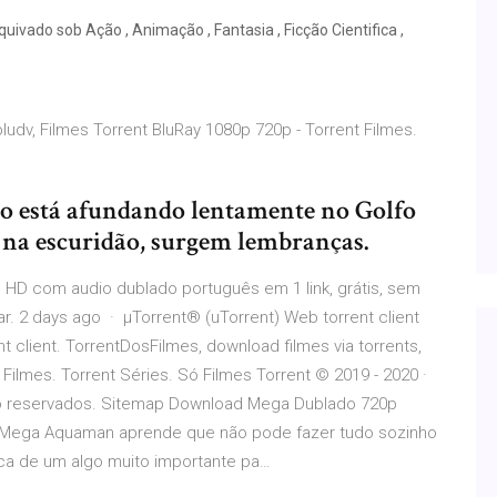
ivado sob Ação , Animação , Fantasia , Ficção Cientifica ,
ludv, Filmes Torrent BluRay 1080p 720p - Torrent Filmes.
ro está afundando lentamente no Golfo
 na escuridão, surgem lembranças.
 HD com audio dublado português em 1 link, grátis, sem
ar. 2 days ago · µTorrent® (uTorrent) Web torrent client
t client. TorrentDosFilmes, download filmes via torrents,
 Filmes. Torrent Séries. Só Filmes Torrent © 2019 - 2020 ·
tão reservados. Sitemap Download Mega Dublado 720p
Mega Aquaman aprende que não pode fazer tudo sozinho
 de um algo muito importante pa…