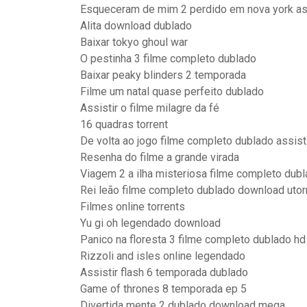
Esqueceram de mim 2 perdido em nova york ass
Alita download dublado
Baixar tokyo ghoul war
O pestinha 3 filme completo dublado
Baixar peaky blinders 2 temporada
Filme um natal quase perfeito dublado
Assistir o filme milagre da fé
16 quadras torrent
De volta ao jogo filme completo dublado assist
Resenha do filme a grande virada
Viagem 2 a ilha misteriosa filme completo dubl
Rei leão filme completo dublado download utor
Filmes online torrents
Yu gi oh legendado download
Panico na floresta 3 filme completo dublado hd
Rizzoli and isles online legendado
Assistir flash 6 temporada dublado
Game of thrones 8 temporada ep 5
Divertida mente 2 dublado download mega