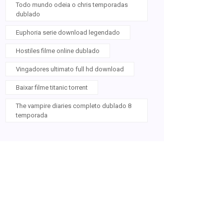
Todo mundo odeia o chris temporadas
dublado
Euphoria serie download legendado
Hostiles filme online dublado
Vingadores ultimato full hd download
Baixar filme titanic torrent
The vampire diaries completo dublado 8
temporada