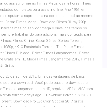
r ou assistir online no Filmes Mega, os melhores Filmes
endados completos para assistir online. Ano 1961, em
ética disputam a supremacia na corrida espacial ao mesmo
 - Baixar Filmes Mega - Download Filmes Bluray 720p
baixar filmes no servidor mega e drive, nós temos os
sempre trabalhando para adicionar mais conteúdo para
ilmes, Filmes Online, Baixar Séries, Séries Torrent,
, 1080p, 4K. O Escândalo Torrent - The Pirate Filmes -
aixar Filmes Dublado - Baixar Filmes Lançamentos - Baixar
line Grátis em HD, Mega Filmes Lançamentos 2019, Filmes e
ir Grátis
co 20 de abril de 2015. Uma das vantagens de baixar
role sobre o download. Você pode pausar o download e
ixar Filmes e lançamentos em HD, arquivos MP4 e MKV com
ixar via torrent 2 days ago · Download Baixar PES 2017 +
orrent. Download Pro Evolution Soccer 2017 Grátis