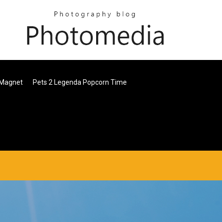
 Magnet
Pets 2 Legenda Popcorn Time