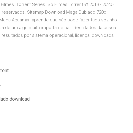
 Filmes. Torrent Séries. Só Filmes Torrent © 2019 - 2020 ·
tão reservados. Sitemap Download Mega Dublado 720p
Mega Aquaman aprende que não pode fazer tudo sozinho
 de um algo muito importante pa… Resultados da busca
os resultados por sistema operacional, licença, downloads,
rrent
4
lado download