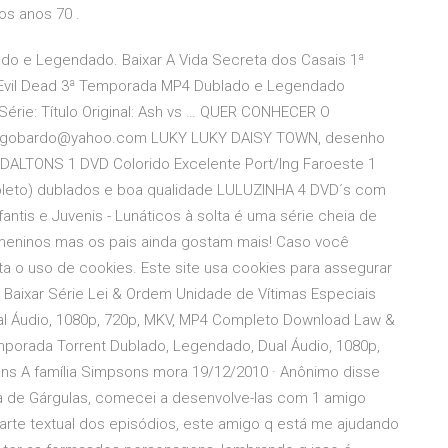
dos anos 70 .
ado e Legendado. Baixar A Vida Secreta dos Casais 1ª
. Evil Dead 3ª Temporada MP4 Dublado e Legendado
Série: Título Original: Ash vs … QUER CONHECER O
agobardo@yahoo.com LUKY LUKY DAISY TOWN, desenho
DALTONS 1 DVD Colorido Excelente Port/Ing Faroeste 1
pleto) dublados e boa qualidade LULUZINHA 4 DVD´s com
ntis e Juvenis - Lunáticos à solta é uma série cheia de
a meninos mas os pais ainda gostam mais! Caso você
 o uso de cookies. Este site usa cookies para assegurar
 Baixar Série Lei & Ordem Unidade de Vítimas Especiais
l Áudio, 1080p, 720p, MKV, MP4 Completo Download Law &
mporada Torrent Dublado, Legendado, Dual Áudio, 1080p,
s A família Simpsons mora 19/12/2010 · Anônimo disse
de Gárgulas, comecei a desenvolve-las com 1 amigo
arte textual dos episódios, este amigo q está me ajudando