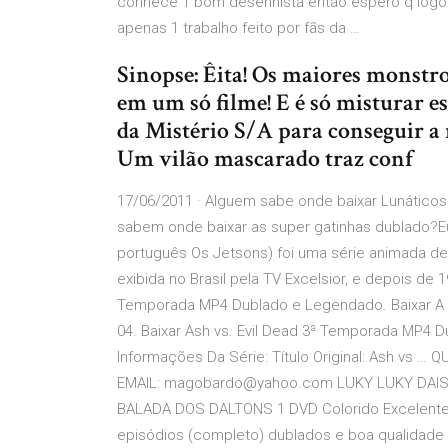
conhece 1 bom desenhista então espero q logo 
apenas 1 trabalho feito por fãs da …
Sinopse: Êita! Os maiores monstro
em um só filme! E é só misturar 
da Mistério S/A para conseguir a 
Um vilão mascarado traz conf
17/06/2011 · Alguem sabe onde baixar Lunático
sabem onde baixar as super gatinhas dublado?
português Os Jetsons) foi uma série animada de
exibida no Brasil pela TV Excelsior, e depois de 1
Temporada MP4 Dublado e Legendado. Baixar A 
04. Baixar Ash vs. Evil Dead 3ª Temporada MP4 
Informações Da Série: Título Original: Ash v
EMAIL: magobardo@yahoo.com LUKY LUKY DAISY
BALADA DOS DALTONS 1 DVD Colorido Excelente 
episódios (completo) dublados e boa qualidad