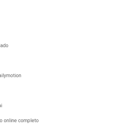
lado
ilymotion
i
do online completo