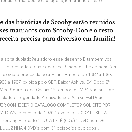
ter as formasdos personagens, lembrando q isso é
s das histórias de Scooby estão reunidos
esses maníacos com Scooby-Doo e o resto
receita precisa para diversão em família!
s a solta dublado?eu adoro esse desenho E tambem vcs
Eu tambem adoro esse desenho! Sinopse: The Jetsons (em
 televisão produzida pela Hanna-Barbera de 1962 a 1963,
985 a 1987, exibida pelo SBT. Baixar Ash vs. Evil Dead 2ª
Vida Secreta dos Casais 1ª Temporada MP4 Nacional. set
Dublado e Legendado Arquivado sob Ash vs Evil Dead;
s … QUER CONHECER O CATÁLOGO COMPLETO? SOLICITE POR
 TOWN, desenho de 1970 1 dvd dub LUCKY LUKE - A
Port/Ing Faroeste 1 LULA LELÉ (60´s) 1 DVD com 26
e LULUZINHA 4 DVD´s com 31 episódios dublados…