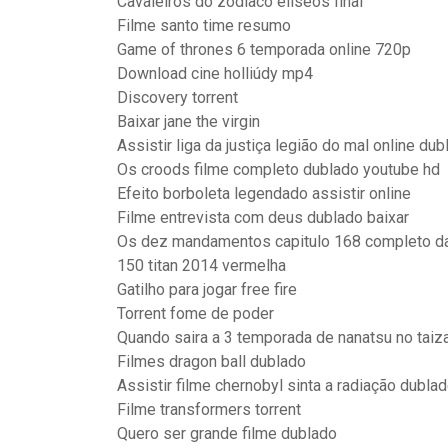
Cavaleiros do zodiaco eliseos final
Filme santo time resumo
Game of thrones 6 temporada online 720p
Download cine holliúdy mp4
Discovery torrent
Baixar jane the virgin
Assistir liga da justiça legião do mal online dub
Os croods filme completo dublado youtube hd
Efeito borboleta legendado assistir online
Filme entrevista com deus dublado baixar
Os dez mandamentos capitulo 168 completo da
150 titan 2014 vermelha
Gatilho para jogar free fire
Torrent fome de poder
Quando saira a 3 temporada de nanatsu no taiza
Filmes dragon ball dublado
Assistir filme chernobyl sinta a radiação dubla
Filme transformers torrent
Quero ser grande filme dublado