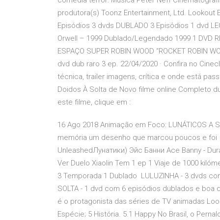
comédia terror: Música Peter Neff Cinematografi
produtora(s) Toonz Entertainment, Ltd. Lookout
Episódios 3 dvds DUBLADO 3 Episódios 1 dvd 
Orwell – 1999 Dublado/Legendado 1999 1 DVD 
ESPAÇO SUPER ROBIN WOOD “ROCKET ROBIN WOOD”
dvd dub raro 3 ep. 22/04/2020 · Confira no Cine
técnica, trailer imagens, crítica e onde está p
Doidos À Solta de Novo filme online Completo du
este filme, clique em :
16 Ago 2018 Animação em Foco: LUNÁTICOS A SOL
memória um desenho que marcou poucos e foi 23
UnleashedЛунатики) Эйс Банни Ace Banny - Durati
Ver Duelo Xiaolin Tem 1 ep 1 Viaje de 1000 kiló
3 Temporada 1 Dublado LULUZINHA - 3 dvds com
SOLTA - 1 dvd com 6 episódios dublados e boa q
é o protagonista das séries de TV animadas Loon
Espécie; 5 História. 5.1 Happy No Brasil, o Pern