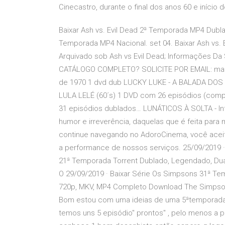
Cinecastro, durante o final dos anos 60 e início 
Baixar Ash vs. Evil Dead 2ª Temporada MP4 Dubl
Temporada MP4 Nacional. set 04. Baixar Ash vs
Arquivado sob Ash vs Evil Dead; Informações Da 
CATÁLOGO COMPLETO? SOLICITE POR EMAIL: m
de 1970 1 dvd dub LUCKY LUKE - A BALADA DOS 
LULA LELÉ (60´s) 1 DVD com 26 episódios (com
31 episódios dublados… LUNÁTICOS À SOLTA - Infa
humor e irreverência, daquelas que é feita par
continue navegando no AdoroCinema, você aceita
a performance de nossos serviços. 25/09/2019 ·
21ª Temporada Torrent Dublado, Legendado, Dua
O 29/09/2019 · Baixar Série Os Simpsons 31ª Te
720p, MKV, MP4 Completo Download The Simpson
Bom estou com uma ideias de uma 5ªtemporada 
temos uns 5 episódio" prontos" , pelo menos a p