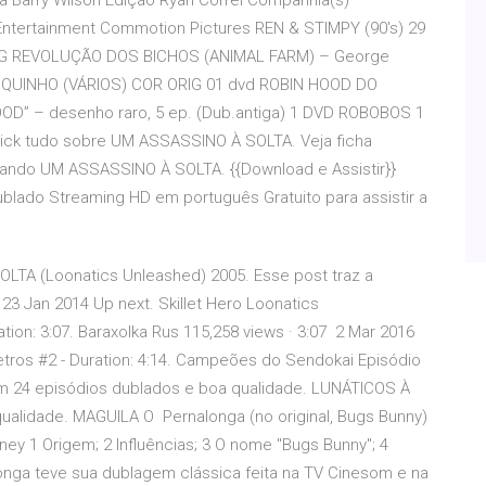
a Barry Wilson Edição Ryan Correl Companhia(s)
 Entertainment Commotion Pictures REN & STIMPY (90′s) 29
LEG REVOLUÇÃO DOS BICHOS (ANIMAL FARM) – George
RIQUINHO (VÁRIOS) COR ORIG 01 dvd ROBIN HOOD DO
 – desenho raro, 5 ep. (Dub.antiga) 1 DVD ROBOBOS 1
click tudo sobre UM ASSASSINO À SOLTA. Veja ficha
assando UM ASSASSINO À SOLTA. {{Download e Assistir}}
blado Streaming HD em português Gratuito para assistir a
TA (Loonatics Unleashed) 2005. Esse post traz a
 Jan 2014 Up next. Skillet Hero Loonatics
on: 3:07. Baraxolka Rus 115,258 views · 3:07 2 Mar 2016
metros #2 - Duration: 4:14. Campeões do Sendokai Episódio
 24 episódios dublados e boa qualidade. LUNÁTICOS À
ualidade. MAGUILA O Pernalonga (no original, Bugs Bunny)
ey 1 Origem; 2 Influências; 3 O nome "Bugs Bunny"; 4
alonga teve sua dublagem clássica feita na TV Cinesom e na