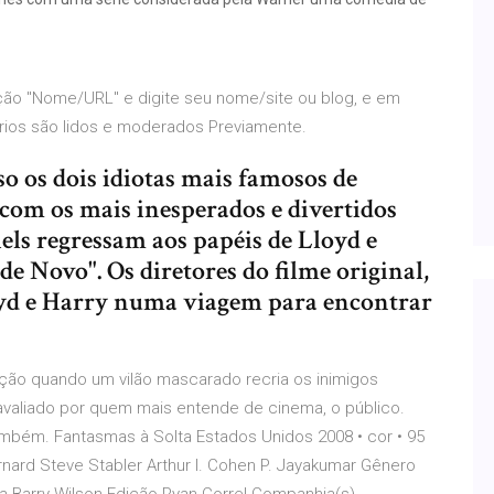
ção "Nome/URL" e digite seu nome/site ou blog, e em
rios são lidos e moderados Previamente.
so os dois idiotas mais famosos de
om os mais inesperados e divertidos
els regressam aos papéis de Lloyd e
e Novo". Os diretores do filme original,
oyd e Harry numa viagem para encontrar
ção quando um vilão mascarado recria os inimigos
 avaliado por quem mais entende de cinema, o público.
ambém. Fantasmas à Solta Estados Unidos 2008 • cor • 95
nard Steve Stabler Arthur I. Cohen P. Jayakumar Gênero