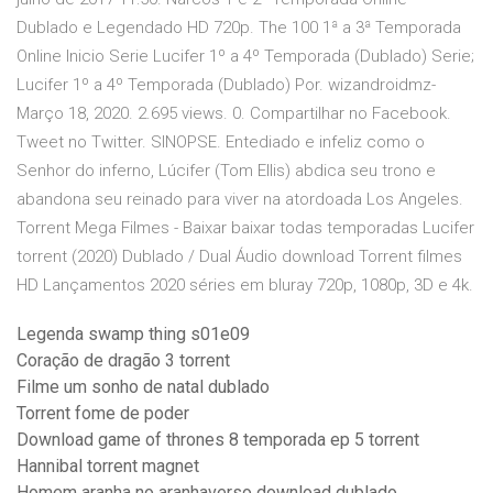
Dublado e Legendado HD 720p. The 100 1ª a 3ª Temporada
Online Inicio Serie Lucifer 1º a 4º Temporada (Dublado) Serie;
Lucifer 1º a 4º Temporada (Dublado) Por. wizandroidmz-
Março 18, 2020. 2.695 views. 0. Compartilhar no Facebook.
Tweet no Twitter. SINOPSE. Entediado e infeliz como o
Senhor do inferno, Lúcifer (Tom Ellis) abdica seu trono e
abandona seu reinado para viver na atordoada Los Angeles.
Torrent Mega Filmes - Baixar baixar todas temporadas Lucifer
torrent (2020) Dublado / Dual Áudio download Torrent filmes
HD Lançamentos 2020 séries em bluray 720p, 1080p, 3D e 4k.
Legenda swamp thing s01e09
Coração de dragão 3 torrent
Filme um sonho de natal dublado
Torrent fome de poder
Download game of thrones 8 temporada ep 5 torrent
Hannibal torrent magnet
Homem aranha no aranhaverso download dublado