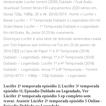
temporadas Lucifer torrent (2020) Dublado / Dual Áudio
download Torrent filmes HD Lançamentos 2020 séries em
bluray 720p, 1080p, 3D e 4k. 20/05/2019 · Home » Lucifer »
Baixar Lucifer – 1ª Temporada Dublado e Legendado Em Hd
Gratis Baixar Lucifer – 1ª Temporada Dublado e Legendado
Em Hd Gratis. By Junior 05:23 No comments.
Descriçao:Lucifer é uma série de televisão americana criada
por Tom Kapinos que estreou na Fox em 25 de janeiro de
2016.[1][2] La Casa de Papel 1ª á 3ª Temporada (2018)
Dublado – Legendado. Vikings 1ª á 5ª Temporada (2018)
Dublado – Legendado. Lucifer 1ª á 4ª Temporada (2018)
Dublado – Legendado. Arrow 1ª á 8ª Temporada – Torrent
(2016) HDTV – 1080p – 720p Dublado – Legendado
Lucifer 2ª temporada episódio 2; Lucifer 3ª temporada
episódio 11; Episodio Dublado ou Legendado, Ver
Lúcifer 2ª temporada episódio 5 ep completo sem
travar. Assistir Lúcifer 2ª temporada episódio 5 Online -
Episodio Dublado ou Legendado,