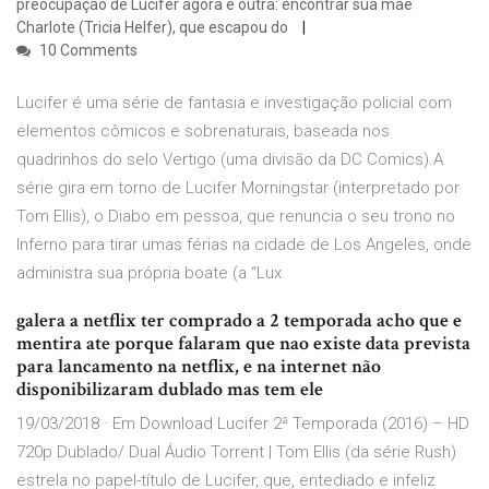
preocupação de Lúcifer agora é outra: encontrar sua mãe
Charlote (Tricia Helfer), que escapou do
10 Comments
Lucifer é uma série de fantasia e investigação policial com
elementos cômicos e sobrenaturais, baseada nos
quadrinhos do selo Vertigo (uma divisão da DC Comics).A
série gira em torno de Lucifer Morningstar (interpretado por
Tom Ellis), o Diabo em pessoa, que renuncia o seu trono no
Inferno para tirar umas férias na cidade de Los Angeles, onde
administra sua própria boate (a “Lux
galera a netflix ter comprado a 2 temporada acho que e
mentira ate porque falaram que nao existe data prevista
para lancamento na netflix, e na internet não
disponibilizaram dublado mas tem ele
19/03/2018 · Em Download Lucifer 2ª Temporada (2016) – HD
720p Dublado/ Dual Áudio Torrent | Tom Ellis (da série Rush)
estrela no papel-título de Lucifer, que, entediado e infeliz