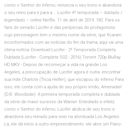
como o Senhor do Inferno, renuncia o seu trono e abandona
o seu reino para ir para a … Lucifer 4ª temporada – dublado /
legendado – online Netflix. 11 de abril de 2019. 182. Para os
fans do seriado Lúcifer e das peripécias do protagonista
cujo personagem tem o mesmo nome da série, que ficaram
inconformados com as notícias do fim da trama, aqui vai uma
ótima notícia: Download Lucifer - 2ª Temporada Completa
Dublada (Lucifer - Complete S02 - 2016) Torrent 720p BluRay
HD MKV - Depois de recomeçar a vida na grande Los
Angeles, a preocupação de Lúcifer agora é outra: encontrar
sua mãe Charlote (Tricia Helfer), que escapou do inferno.Para
isso, ele conta com a ajuda de seu próprio irmão, Amenadiel
(D.B. Woodside). A primeira temporada completa e dublada
da série de maior sucesso da Warner. Entediado e infeliz
como o Senhor do inferno, Lúcifer abdica de seu trono e
abandona seu reinado para viver na atordoada Los Angeles.
Lá, ele dá início a outro empreendimento: ele abre um Piano-