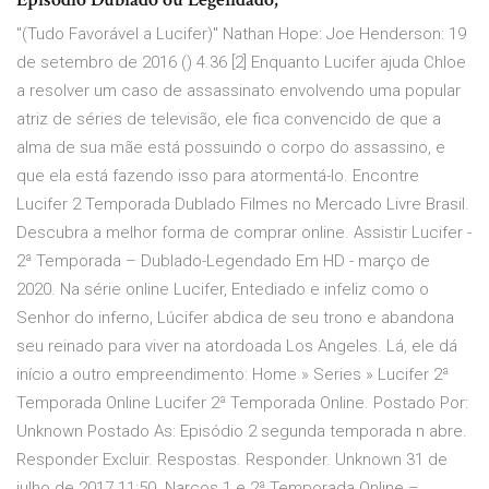
"(Tudo Favorável a Lucifer)" Nathan Hope: Joe Henderson: 19
de setembro de 2016 () 4.36 [2] Enquanto Lucifer ajuda Chloe
a resolver um caso de assassinato envolvendo uma popular
atriz de séries de televisão, ele fica convencido de que a
alma de sua mãe está possuindo o corpo do assassino, e
que ela está fazendo isso para atormentá-lo. Encontre
Lucifer 2 Temporada Dublado Filmes no Mercado Livre Brasil.
Descubra a melhor forma de comprar online. Assistir Lucifer -
2ª Temporada – Dublado-Legendado Em HD - março de
2020. Na série online Lucifer, Entediado e infeliz como o
Senhor do inferno, Lúcifer abdica de seu trono e abandona
seu reinado para viver na atordoada Los Angeles. Lá, ele dá
início a outro empreendimento: Home » Series » Lucifer 2ª
Temporada Online Lucifer 2ª Temporada Online. Postado Por:
Unknown Postado As: Episódio 2 segunda temporada n abre.
Responder Excluir. Respostas. Responder. Unknown 31 de
julho de 2017 11:50. Narcos 1 e 2ª Temporada Online –