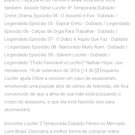
público. Faça parte do Filmow e avalie esta série você
também. Assistir Série Lucifer 4ª Temporada Dublado -
Crime, Drama, Episódio 04 - O Assunto é Eva - Dublado /
Legendado Episódio 05 - Expirar Ereto - Dublado / Legendado
Episódio 06 - Calças de Orgia Para Trabalhar - Dublado /
Legendado Episódio 07 - O Diabo é Aquilo Que Faz - Dublado
/ Legendado Episódio 08 - Namorado Muito Ruim - Dublado /
Legendado Episódio 09 - Salvem Lucifer - Dublado /
Legendado "(Tudo Favorável a Lucifer)" Nathan Hope: Joe
Henderson: 19 de setembro de 2016 () 4.36 [2] Enquanto
Lucifer ajuda Chloe a resolver um caso de assassinato
envolvendo uma popular atriz de séries de televisão, ele fica
convencido de que a alma de sua mãe está possuindo o
corpo do assassino, e que ela está fazendo isso para
atormentá-lo.
Encontre Lucifer 2 Temporada Dublado Filmes no Mercado
Livre Brasil. Descubra a melhor forma de comprar online.