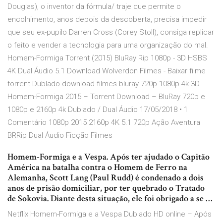
Douglas), o inventor da fórmula/ traje que permite o
encolhimento, anos depois da descoberta, precisa impedir
que seu ex-pupilo Darren Cross (Corey Stoll), consiga replicar
o feito e vender a tecnologia para uma organização do mal.
Homem-Formiga Torrent (2015) BluRay Rip 1080p - 3D HSBS
4K Dual Áudio 5.1 Download Wolverdon Filmes - Baixar filme
torrent Dublado download filmes bluray 720p 1080p 4k 3D
Homem-Formiga 2015 – Torrent Download – BluRay 720p e
1080p e 2160p 4k Dublado / Dual Áudio 17/05/2018 • 1
Comentário 1080p 2015 2160p 4K 5.1 720p Ação Aventura
BRRip Dual Áudio Ficção Filmes
Homem-Formiga e a Vespa. Após ter ajudado o Capitão
América na batalha contra o Homem de Ferro na
Alemanha, Scott Lang (Paul Rudd) é condenado a dois
anos de prisão domiciliar, por ter quebrado o Tratado
de Sokovia. Diante desta situação, ele foi obrigado a se …
Netflix Homem-Formiga e a Vespa Dublado HD online – Após