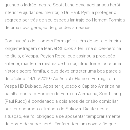
quando o ladrão mestre Scott Lang deve aceitar seu herói
interior e ajudar seu mentor, o Dr. Hank Pym, a proteger o
segredo por trás de seu especu lar traje do Homem-Formiga
de uma nova geração de grandes ameaças.
Continuação de ‘Homem-Formiga’ – além de ser o primeiro
longa-metragem da Marvel Studios a ter uma super-heroína
no título, a Vespa. Peyton Reed, que assinou a produção
anterior, mantém a mistura de humor, ritmo frenético e uma
história sobre família, o que deve entreter uma boa parcela
do público. 14/05/2019 · Ao Assistir Homem-Formiga e a
Vespa HD Dublado, Após ter ajudado o Capitão América na
batalha contra o Homem de Ferro na Alemanha, Scott Lang
(Paul Rudd) é condenado a dois anos de prisão domiciliar,
por ter quebrado o Tratado de Sokovia. Diante desta
situação, ele foi obrigado a se aposentar temporariamente
do posto de super-herói. Exofarm tem um novo vilão que