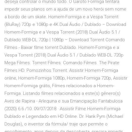
deseja controlar o mundo todo. O Garoto Formiga tentara
impedir seus planos om a ajuda de um novo herói sem nome
a bordo de um skate. Homem-Formiga e a Vespa Torrent
(BluRay) 720p e 1080p e 4K Dual Áudio / Dublado – Download
Homem-Formiga e a Vespa Torrent (2018) Dual Áudio 5.1 /
Dublado WEB-DL 720p | 1080p – Download Torrent Comando
Filmes - Baixar filme torrent Dublado. Homem-Formiga e a
Vespa Torrent (2018) Dual Áudio 5.1 / Dublado WEB-DL 720p
Mega Filmes. Torrent Filmes. Comando Filmes. The Pirate
Filmes HD. Pornozinhos Torrent. Assistir Homem-Formiga
online, Homem-Formiga 1080p, Homem-Formiga 720p, Assistir
Homem-Formiga grátis, Filmes relacionados a Homem-
Formiga. Listando filmes relacionados a este(s) gênero(s)
Aves de Rapina - Arlequina e sua Emancipação Fantabulosa
(2020) 6.6 /10. 09/07/2018 · Assistir Filme Homem-Formiga
Dublado e Legendado em HD Online. Dr. Hank Pym (Michael
Douglas), o inventor da fórmula/ traje que permite o
encolhimento, anos depois da descoberta, precisa impedir