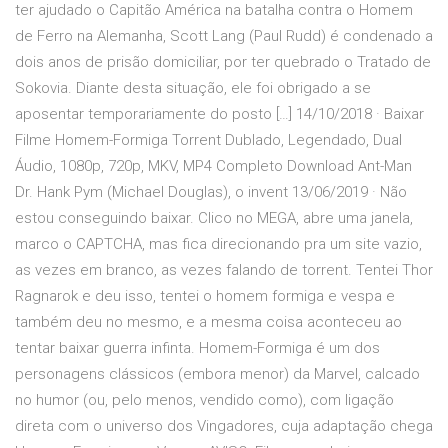
ter ajudado o Capitão América na batalha contra o Homem
de Ferro na Alemanha, Scott Lang (Paul Rudd) é condenado a
dois anos de prisão domiciliar, por ter quebrado o Tratado de
Sokovia. Diante desta situação, ele foi obrigado a se
aposentar temporariamente do posto […] 14/10/2018 · Baixar
Filme Homem-Formiga Torrent Dublado, Legendado, Dual
Áudio, 1080p, 720p, MKV, MP4 Completo Download Ant-Man
Dr. Hank Pym (Michael Douglas), o invent 13/06/2019 · Não
estou conseguindo baixar. Clico no MEGA, abre uma janela,
marco o CAPTCHA, mas fica direcionando pra um site vazio,
as vezes em branco, as vezes falando de torrent. Tentei Thor
Ragnarok e deu isso, tentei o homem formiga e vespa e
também deu no mesmo, e a mesma coisa aconteceu ao
tentar baixar guerra infinta. Homem-Formiga é um dos
personagens clássicos (embora menor) da Marvel, calcado
no humor (ou, pelo menos, vendido como), com ligação
direta com o universo dos Vingadores, cuja adaptação chega