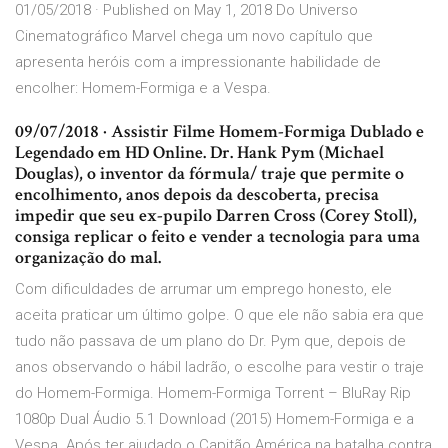
01/05/2018 · Published on May 1, 2018 Do Universo
Cinematográfico Marvel chega um novo capítulo que
apresenta heróis com a impressionante habilidade de
encolher: Homem-Formiga e a Vespa.
09/07/2018 · Assistir Filme Homem-Formiga Dublado e
Legendado em HD Online. Dr. Hank Pym (Michael
Douglas), o inventor da fórmula/ traje que permite o
encolhimento, anos depois da descoberta, precisa
impedir que seu ex-pupilo Darren Cross (Corey Stoll),
consiga replicar o feito e vender a tecnologia para uma
organização do mal.
Com dificuldades de arrumar um emprego honesto, ele
aceita praticar um último golpe. O que ele não sabia era que
tudo não passava de um plano do Dr. Pym que, depois de
anos observando o hábil ladrão, o escolhe para vestir o traje
do Homem-Formiga. Homem-Formiga Torrent – BluRay Rip
1080p Dual Áudio 5.1 Download (2015) Homem-Formiga e a
Vespa. Após ter ajudado o Capitão América na batalha contra