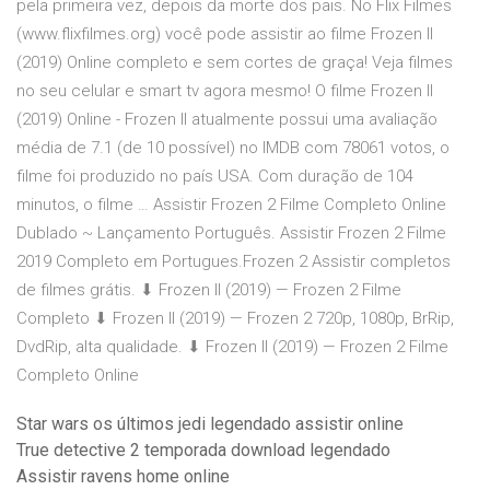
pela primeira vez, depois da morte dos pais. No Flix Filmes
(www.flixfilmes.org) você pode assistir ao filme Frozen II
(2019) Online completo e sem cortes de graça! Veja filmes
no seu celular e smart tv agora mesmo! O filme Frozen II
(2019) Online - Frozen II atualmente possui uma avaliação
média de 7.1 (de 10 possível) no IMDB com 78061 votos, o
filme foi produzido no país USA. Com duração de 104
minutos, o filme … Assistir Frozen 2 Filme Completo Online
Dublado ~ Lançamento Português. Assistir Frozen 2 Filme
2019 Completo em Portugues.Frozen 2 Assistir completos
de filmes grátis. ⬇ ️Frozen II (2019) — Frozen 2 Filme
Completo ⬇ ️Frozen II (2019) — Frozen 2 720p, 1080p, BrRip,
DvdRip, alta qualidade. ⬇ ️Frozen II (2019) — Frozen 2 Filme
Completo Online
Star wars os últimos jedi legendado assistir online
True detective 2 temporada download legendado
Assistir ravens home online