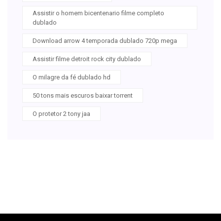
Assistir o homem bicentenario filme completo
dublado
Download arrow 4 temporada dublado 720p mega
Assistir filme detroit rock city dublado
O milagre da fé dublado hd
50 tons mais escuros baixar torrent
O protetor 2 tony jaa