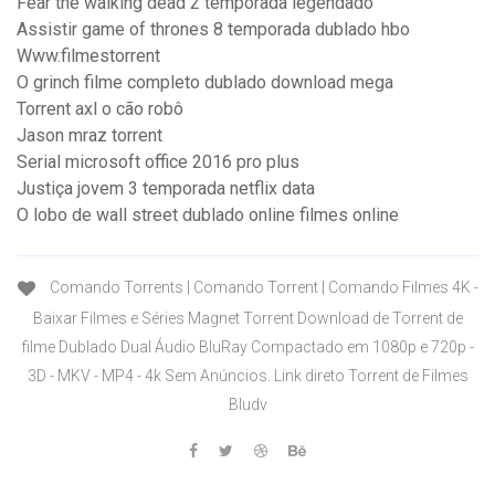
Fear the walking dead 2 temporada legendado
Assistir game of thrones 8 temporada dublado hbo
Www.filmestorrent
O grinch filme completo dublado download mega
Torrent axl o cão robô
Jason mraz torrent
Serial microsoft office 2016 pro plus
Justiça jovem 3 temporada netflix data
O lobo de wall street dublado online filmes online
Comando Torrents | Comando Torrent | Comando Filmes 4K -
Baixar Filmes e Séries Magnet Torrent Download de Torrent de
filme Dublado Dual Áudio BluRay Compactado em 1080p e 720p -
3D - MKV - MP4 - 4k Sem Anúncios. Link direto Torrent de Filmes
Bludv