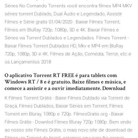
Séries No Comando Torrents você encontra filmes MP4 MKV
séries torrent Dublado, Dual Áudio e Legendado, Assistir
Filmes e Série gratis 01/04/2020 · Baixar Filmes Torrent,
Filmes em BluRay 720p, 1080p, 3D e 4K. Baixar Filmes e
Séries via Torrent Dublados e Legendados. Filmes Torrent -
Baixar Filmes Torrent Dublados HD, Mkv e MP4 em BluRay
720p, 1080p, 3D e 4K. Filmes de Ação, Comédia, Terror, etc e
os Lançamentos 2018
O aplicativo Torrent RT FREE é para tablets com
Windows RT / 8 e é gratuito. Baixe filmes e música, e
comece a assistir e a ouvir imediatamente. Download
K Filmes Torrent Grátis - Baixe Filmes Dublado via Torrent de
Graça, Filmes Dublados, Baixar Séries em Torrent, Filmes
Torrent em Bluray, 1080p e 720p. FilmesGratis.org - Baixar
Filmes Grátis - Downlod Filmes Bluray 720p 1080p. Bem vindo
ao nosso site Filmes Grátis, o mais novo site de download de