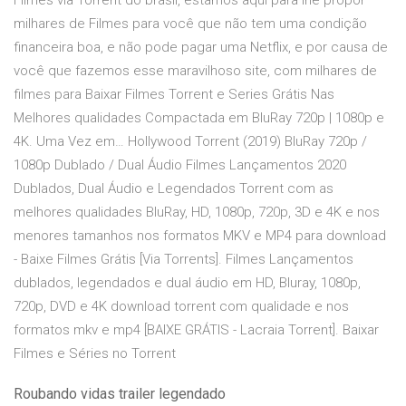
Filmes via Torrent do brasil, estamos aqui para lhe propor
milhares de Filmes para você que não tem uma condição
financeira boa, e não pode pagar uma Netflix, e por causa de
você que fazemos esse maravilhoso site, com milhares de
filmes para Baixar Filmes Torrent e Series Grátis Nas
Melhores qualidades Compactada em BluRay 720p | 1080p e
4K. Uma Vez em… Hollywood Torrent (2019) BluRay 720p /
1080p Dublado / Dual Áudio Filmes Lançamentos 2020
Dublados, Dual Áudio e Legendados Torrent com as
melhores qualidades BluRay, HD, 1080p, 720p, 3D e 4K e nos
menores tamanhos nos formatos MKV e MP4 para download
- Baixe Filmes Grátis [Via Torrents]. Filmes Lançamentos
dublados, legendados e dual áudio em HD, Bluray, 1080p,
720p, DVD e 4K download torrent com qualidade e nos
formatos mkv e mp4 [BAIXE GRÁTIS - Lacraia Torrent]. Baixar
Filmes e Séries no Torrent
Roubando vidas trailer legendado