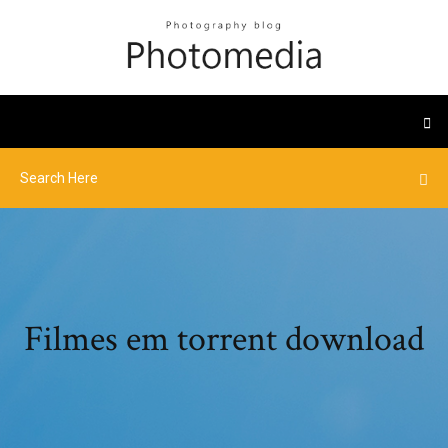
Filmes em torrent download