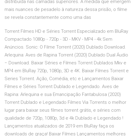
distribuída nas camadas superiores. À medida que emergem
mais nuances de pesadelo à natureza dessa prisão, o filme
se revela constantemente como uma das
Torrent Filmes HD e Séries Torrent Especializado em BluRay
Compactado 1080p - 720p - 3D - MKV - MP4 - 4k Sem
Anúncios. Sonic: O Filme Torrent (2020) Dublado Download.
Arlequina: Aves de Rapina Torrent (2020) Dublado Dual Áudio
− Download. Baixar Séries e Filmes Torrent Dublados Mkv e
MP4 em BluRay 720p, 1080p, 3D e 4K. Baixar Filmes Torrent e
Series Torrent. Ação, Comédia, etc e Lançamentos Baixar
Filmes e Séries Torrent Dublado e Legendado. Aves de
Rapina: Arlequina e sua Emancipação Fantabulosa (2020)
Torrent Dublado e Legendado Filmes Via Torrents o melhor
lugar para baixar seus filmes torrent grátis, e séries com
qualidade de 720p, 1080p, 3d e 4k Dublado e Legendado !
Lançamentos atualizados de 2019 em BluRay faça os
downloads de graça! Baixar Filmes Lançamentos melhores