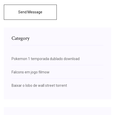
Send Message
Category
Pokemon 1 temporada dublado download
Falcons em jogo filmow
Baixar o lobo de wall street torrent