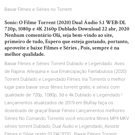
Baixar Filmes e Séries no Torrent
Sonic: O Filme Torrent (2020) Dual Áudio 5.1 WEB-DL
720p, 1080p e 4K 2160p Dublado Download 22 abr, 2020
Nenhum comentário Olá, seja bem-vindo ao site,
primeiro de tudo, Espero que esteja gostando, portanto,
aproveite e baixe Filmes e Séries , Pois, sempre é na
melhor qualidade.
Baixar Filmes e Séries Torrent Dublado e Legendado. Aves
de Rapina: Arlequina e sua Emancipação Fantabulosa (2020)
Torrent Dublado e Legendado Filmes Via Torrents o melhor
lugar para baixar seus filmes torrent grátis, e séries com
qualidade de 720p, 1080p, 3d e 4k Dublado e Legendado !
Lançamentos atualizados de 2019 em BluRay faça os
downloads de graça! Baixar Filmes Lançamentos melhores
Séries No Comando Torrents você encontra filmes MP4 MKV
séries torrent Dublado, Dual Áudio e Legendado, Assistir
Filmes e Série gratis 01/04/2020 · Baixar Filmes Torrent,