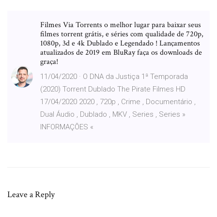
Filmes Via Torrents o melhor lugar para baixar seus
filmes torrent grátis, e séries com qualidade de 720p,
1080p, 3d e 4k Dublado e Legendado ! Lançamentos
atualizados de 2019 em BluRay faça os downloads de
graça!
11/04/2020 · O DNA da Justiça 1ª Temporada
(2020) Torrent Dublado The Pirate Filmes HD
17/04/2020 2020 , 720p , Crime , Documentário ,
Dual Áudio , Dublado , MKV , Series , Series »
INFORMAÇÕES «
Leave a Reply