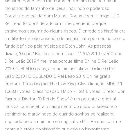
Monarch como seus membros enfrentam uma bateria de
monstros do tamanho de Deus, incluindo o poderoso
Godzilla, que colide com Mothra, Rodan e seu inimigo […] O
Rei Leão foi considerado um filme pequeno porque
estávamos assumindo alguns riscos. O enredo da história era
um filhote de leão acusado de assassinato por seu tio com o
fundo definido pela música de Elton John. As pessoas
diziam, 'O quê? Boa sorte com isso!'. 12/07/2019 · ver Online
O Rei Leão 2019 filme, mas porque filme Online O Rei Leão
2019 DUBLADO gratis, a princípio assistir ver Online O Rei
Leão 2019 HD DUBLADO, O Rei Leão 2019 Online gratis,
embora. Título Original The Lion King. Classificação IMDb 7.1
106831 votes. Classificação TMDb 7.12816 votes. Diretor. Jon
Favreau. Diretor. "O Rei do Show" é um potente e original
musical que celebra o nascimento do show business e o
sentimento maravilhoso de quando sonhos se realizam.
Inspirado pelo ambicioso e imaginativo P. T. Barnum, o filme
conta a história do visionário que criou o hipnotizante