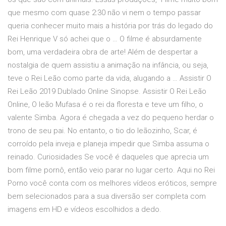
que mesmo com quase 2:30 não vi nem o tempo passar
queria conhecer muito mais a história por trás do legado do
Rei Henrique V só achei que o … O filme é absurdamente
bom, uma verdadeira obra de arte! Além de despertar a
nostalgia de quem assistiu a animação na infância, ou seja,
teve o Rei Leão como parte da vida, alugando a … Assistir O
Rei Leão 2019 Dublado Online Sinopse. Assistir O Rei Leão
Online, O leão Mufasa é o rei da floresta e teve um filho, o
valente Simba. Agora é chegada a vez do pequeno herdar o
trono de seu pai. No entanto, o tio do leãozinho, Scar, é
corroído pela inveja e planeja impedir que Simba assuma o
reinado. Curiosidades Se você é daqueles que aprecia um
bom filme pornô, então veio parar no lugar certo. Aqui no Rei
Porno você conta com os melhores vídeos eróticos, sempre
bem selecionados para a sua diversão ser completa com
imagens em HD e vídeos escolhidos a dedo.