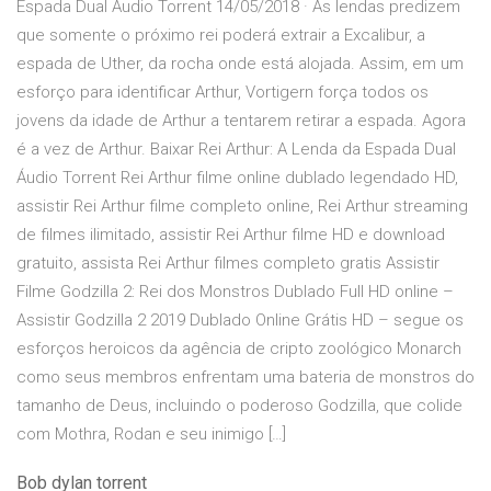
Espada Dual Áudio Torrent 14/05/2018 · As lendas predizem
que somente o próximo rei poderá extrair a Excalibur, a
espada de Uther, da rocha onde está alojada. Assim, em um
esforço para identificar Arthur, Vortigern força todos os
jovens da idade de Arthur a tentarem retirar a espada. Agora
é a vez de Arthur. Baixar Rei Arthur: A Lenda da Espada Dual
Áudio Torrent Rei Arthur filme online dublado legendado HD,
assistir Rei Arthur filme completo online, Rei Arthur streaming
de filmes ilimitado, assistir Rei Arthur filme HD e download
gratuito, assista Rei Arthur filmes completo gratis Assistir
Filme Godzilla 2: Rei dos Monstros Dublado Full HD online –
Assistir Godzilla 2 2019 Dublado Online Grátis HD – segue os
esforços heroicos da agência de cripto zoológico Monarch
como seus membros enfrentam uma bateria de monstros do
tamanho de Deus, incluindo o poderoso Godzilla, que colide
com Mothra, Rodan e seu inimigo […]
Bob dylan torrent