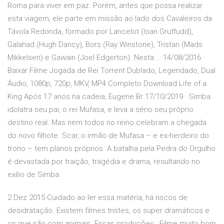
Roma para viver em paz. Porém, antes que possa realizar
esta viagem, ele parte em missão ao lado dos Cavaleiros da
Távola Redonda, formado por Lancelot (Ioan Gruffudd),
Galahad (Hugh Dancy), Bors (Ray Winstone), Tristan (Mads
Mikkelsen) e Gawain (Joel Edgerton). Nesta … 14/08/2016 ·
Baixar Filme Jogada de Rei Torrent Dublado, Legendado, Dual
Áudio, 1080p, 720p, MKV, MP4 Completo Download Life of a
King Após 17 anos na cadeia, Eugene Br 17/10/2019 · Simba
idolatra seu pai, o rei Mufasa, e leva a sério seu próprio
destino real. Mas nem todos no reino celebram a chegada
do novo filhote. Scar, o irmão de Mufasa – e ex-herdeiro do
trono – tem planos próprios. A batalha pela Pedra do Orgulho
é devastada por traição, tragédia e drama, resultando no
exílio de Simba.
2 Dez 2015 Cuidado ao ler essa matéria, há riscos de
desidratação. Existem filmes tristes, os super dramáticos e
os que são com animais. Essas produções, Filme muito bom