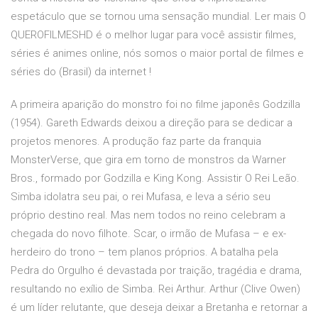
espetáculo que se tornou uma sensação mundial. Ler mais O
QUEROFILMESHD é o melhor lugar para você assistir filmes,
séries é animes online, nós somos o maior portal de filmes e
séries do (Brasil) da internet !
A primeira aparição do monstro foi no filme japonês Godzilla
(1954). Gareth Edwards deixou a direção para se dedicar a
projetos menores. A produção faz parte da franquia
MonsterVerse, que gira em torno de monstros da Warner
Bros., formado por Godzilla e King Kong. Assistir O Rei Leão.
Simba idolatra seu pai, o rei Mufasa, e leva a sério seu
próprio destino real. Mas nem todos no reino celebram a
chegada do novo filhote. Scar, o irmão de Mufasa – e ex-
herdeiro do trono – tem planos próprios. A batalha pela
Pedra do Orgulho é devastada por traição, tragédia e drama,
resultando no exílio de Simba. Rei Arthur. Arthur (Clive Owen)
é um líder relutante, que deseja deixar a Bretanha e retornar a