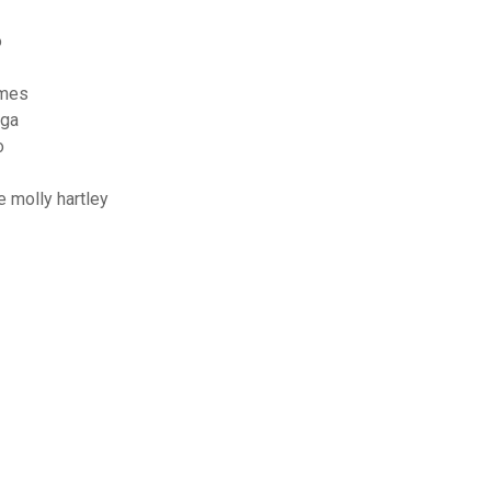
o
lmes
ega
o
 molly hartley