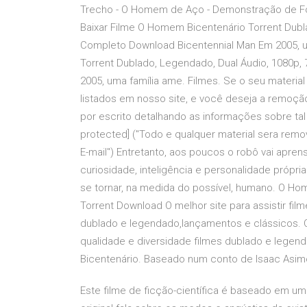
Trecho - O Homem de Aço - Demonstração de For
Baixar Filme O Homem Bicentenário Torrent Dubl
Completo Download Bicentennial Man Em 2005, u
Torrent Dublado, Legendado, Dual Áudio, 1080p
2005, uma família ame. Filmes. Se o seu material
listados em nosso site, e você deseja a remoç
por escrito detalhando as informações sobre tal mat
protected] ("Todo e qualquer material sera re
E-mail") Entretanto, aos poucos o robô vai apre
curiosidade, inteligência e personalidade própr
se tornar, na medida do possível, humano. O Ho
Torrent Download O melhor site para assistir fil
dublado e legendado,lançamentos e clássicos. O m
qualidade e diversidade filmes dublado e legen
Bicentenário. Baseado num conto de Isaac Asim
Este filme de ficção-científica é baseado em um