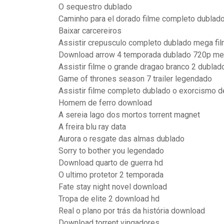
O sequestro dublado
Caminho para el dorado filme completo dublad
Baixar carcereiros
Assistir crepusculo completo dublado mega fi
Download arrow 4 temporada dublado 720p m
Assistir filme o grande dragao branco 2 dublad
Game of thrones season 7 trailer legendado
Assistir filme completo dublado o exorcismo de
Homem de ferro download
A sereia lago dos mortos torrent magnet
A freira blu ray data
Aurora o resgate das almas dublado
Sorry to bother you legendado
Download quarto de guerra hd
O ultimo protetor 2 temporada
Fate stay night novel download
Tropa de elite 2 download hd
Real o plano por trás da história download
Download torrent vingadores