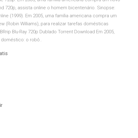
hd 720p, assista online o homem bicentenário. Sinopse:
nline (1999). Em 2005, uma família americana compra um
 (Robin Williams), para realizar tarefas domésticas
BRrip Blu-Ray 720p Dublado Torrent Download Em 2005,
 doméstico: o robô..
atis
ir