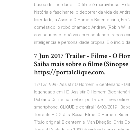
busca de liberdade … O filme é maravilhoso! É 
história é fascinante, o decorrer da vida de A
liberdade, a Assistir O Homem Bicentenário, Em 
doméstico: o robô chamado Andrew (Robin William
aos poucos o robô vai aprensentando traços car
inteligência e personalidade própria. É o iníci
7 Jun 2017 Trailer - Filme - O H
Saiba mais sobre o filme (Sinopse 
https://portalclique.com.
17/12/1999 · Assistir O Homem Bicentenário - O
legendado em HD, Assistir O Homem Bicentenário 
Dublado Online no melhor portal de filmes onlin
smartphone. CLIQUE e confira! 16/03/2019 · Bai
Torrents HD Grátis. Baixar Filme: O Homem Bice
Título original: Bicentennial Man Direção: Chri
Torrent Dublado de 1999 download com qualida