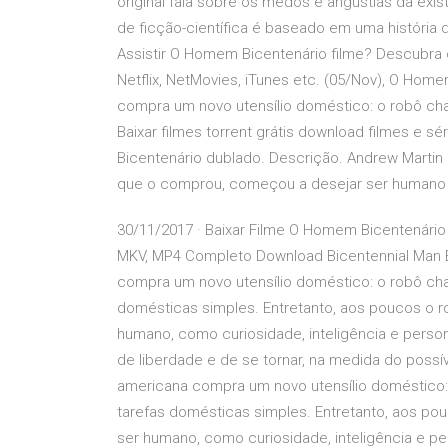
original fala sobre os medos e angústias da exis
de ficção-científica é baseado em uma história d
Assistir O Homem Bicentenário filme? Descubra o
Netflix, NetMovies, iTunes etc. (05/Nov), O Hom
compra um novo utensílio doméstico: o robô cha
Baixar filmes torrent grátis download filmes e 
Bicentenário dublado. Descrição. Andrew Martin
que o comprou, começou a desejar ser humano 
30/11/2017 · Baixar Filme O Homem Bicentenário 
MKV, MP4 Completo Download Bicentennial Man E
compra um novo utensílio doméstico: o robô cham
domésticas simples. Entretanto, aos poucos o r
humano, como curiosidade, inteligência e person
de liberdade e de se tornar, na medida do possí
americana compra um novo utensílio doméstico: 
tarefas domésticas simples. Entretanto, aos pou
ser humano, como curiosidade, inteligência e pe