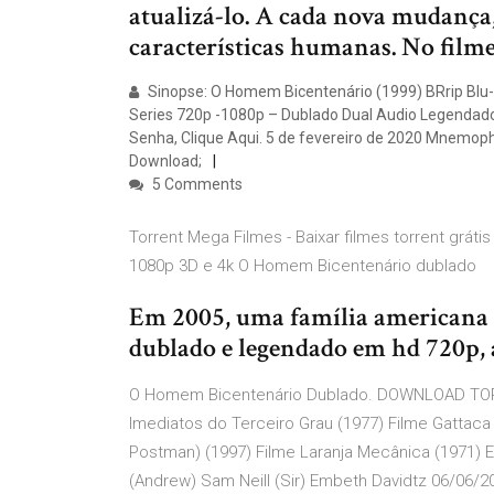
atualizá-lo. A cada nova mudança, 
características humanas. No filme
Sinopse: O Homem Bicentenário (1999) BRrip Blu
Series 720p -1080p – Dublado Dual Audio Legendado, 
Senha, Clique Aqui. 5 de fevereiro de 2020 Mnemop
Download;
5 Comments
Torrent Mega Filmes - Baixar filmes torrent grát
1080p 3D e 4k O Homem Bicentenário dublado
Em 2005, uma família americana 
dublado e legendado em hd 720p, 
O Homem Bicentenário Dublado. DOWNLOAD TOR
Imediatos do Terceiro Grau (1977) Filme Gattaca
Postman) (1997) Filme Laranja Mecânica (1971) E
(Andrew) Sam Neill (Sir) Embeth Davidtz 06/06