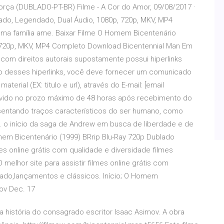
ça (DUBLADO-PT-BR) Filme - A Cor do Amor, 09/08/2017 ·
ado, Legendado, Dual Áudio, 1080p, 720p, MKV, MP4
ma família ame. Baixar Filme O Homem Bicentenário
, 720p, MKV, MP4 Completo Download Bicentennial Man Em
 com direitos autorais supostamente possui hiperlinks
ão desses hiperlinks, você deve fornecer um comunicado
erial (EX: titulo e url), através do E-mail: [email
movido no prozo máximo de 48 horas após recebimento do
nsentando traços característicos do ser humano, como
ia. o início da saga de Andrew em busca de liberdade e de
mem Bicentenário (1999) BRrip Blu-Ray 720p Dublado
mes online grátis com qualidade e diversidade filmes
elhor site para assistir filmes online grátis com
dado,lançamentos e clássicos. Início; O Homem
ov Dec. 17
a história do consagrado escritor Isaac Asimov. A obra