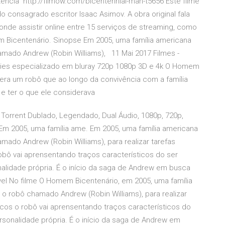
tência http://filmow.com/bicentennial-man-t5656 Este filme
o consagrado escritor Isaac Asimov. A obra original fala
nde assistir online entre 15 serviços de streaming, como
em Bicentenário. Sinopse Em 2005, uma família americana
mado Andrew (Robin Williams), 11 Mai 2017 Filmes -
séries especializado em bluray 720p 1080p 3D e 4k O Homem
 era um robô que ao longo da convivência com a família
e ter o que ele considerava
Torrent Dublado, Legendado, Dual Áudio, 1080p, 720p,
m 2005, uma família ame. Em 2005, uma família americana
ado Andrew (Robin Williams), para realizar tarefas
obô vai aprensentando traços característicos do ser
alidade própria. É o início da saga de Andrew em busca
vel No filme O Homem Bicentenário, em 2005, uma família
o robô chamado Andrew (Robin Williams), para realizar
cos o robô vai aprensentando traços característicos do
rsonalidade própria. É o início da saga de Andrew em