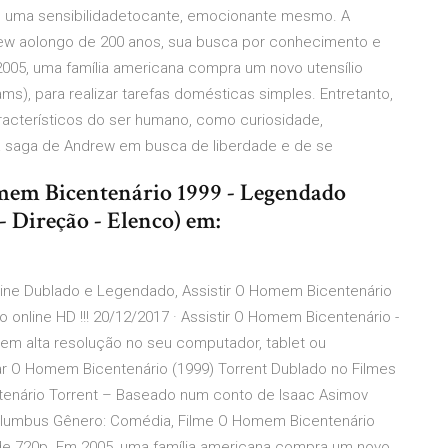
de uma sensibilidadetocante, emocionante mesmo. A
ndrew aolongo de 200 anos, sua busca por conhecimento e
2005, uma família americana compra um novo utensílio
s), para realizar tarefas domésticas simples. Entretanto,
acterísticos do ser humano, como curiosidade,
o da saga de Andrew em busca de liberdade e de se
omem Bicentenário 1999 - Legendado
- Direção - Elenco) em:
nline Dublado e Legendado, Assistir O Homem Bicentenário
online HD !!! 20/12/2017 · Assistir O Homem Bicentenário -
e em alta resolução no seu computador, tablet ou
xar O Homem Bicentenário (1999) Torrent Dublado no Filmes
ntenário Torrent – Baseado num conto de Isaac Asimov
s Columbus Gênero: Comédia, Filme O Homem Bicentenário
de 720p. Em 2005, uma família americana compra um novo