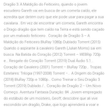
Dragão 3: A Maldição do Feiticeiro, quando o jovem
escudeiro Gareth vai em busca de um cometa caído, ele
acredita que detém ouro que ele pode usar para pagar a sua
cavalaria . Em vez de encontrar um cometa, Gareth encontra
o Drago dragão que tem caído na Terra e está sendo caçado
por um malvado feiticeiro . Coração de Dragão 3 – A
Maldição do Feiticeiro BluRay 1080p Dublado Torrent (2015)
Quando o aspirante à cavaleiro Gareth (Julian Morris) sai em
busca. Na Batida do Coração (2012) Torrent – WEBRip 720p
e… Resgate do Coração Torrent (2019) Dual Áudio 5.1…
Coração de Cavaleiro (2001) Torrent – BluRay 720p… Tropas
Estelares: Trilogia (1997-2008) Torrent –… A Origem do Dragão
(2018) BluRay 720p e 1080p… Como Treinar o Seu Dragão 3
Torrent (2019) Dublado /… Coração de Dragão 2 – Um Novo
Começo. Aventura Fantasia Duração: 84. Jovem empregado
do estábulo de um mosteiro, Geoff, descobre que ali vive
escondido um dragão, Drake, que logo aprenderá a voar e