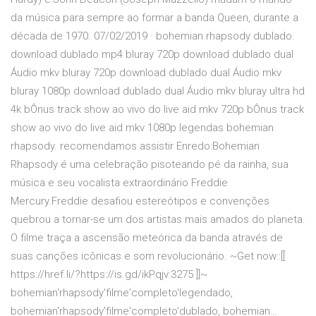
da música para sempre ao formar a banda Queen, durante a
década de 1970. 07/02/2019 · bohemian rhapsody dublado.
download dublado mp4 bluray 720p download dublado dual
Áudio mkv bluray 720p download dublado dual Áudio mkv
bluray 1080p download dublado dual Áudio mkv bluray ultra hd
4k bÔnus track show ao vivo do live aid mkv 720p bÔnus track
show ao vivo do live aid mkv 1080p legendas bohemian
rhapsody. recomendamos assistir Enredo:Bohemian
Rhapsody é uma celebração pisoteando pé da rainha, sua
música e seu vocalista extraordinário Freddie
Mercury.Freddie desafiou estereótipos e convenções
quebrou a tornar-se um dos artistas mais amados do planeta.
O filme traça a ascensão meteórica da banda através de
suas canções icônicas e som revolucionário. ~Get now::[[
https://href.li/?https://is.gd/ikPqjv:3275 ]]~
bohemian'rhapsody'filme'completo'legendado,
bohemian'rhapsody'filme'completo'dublado, bohemian…