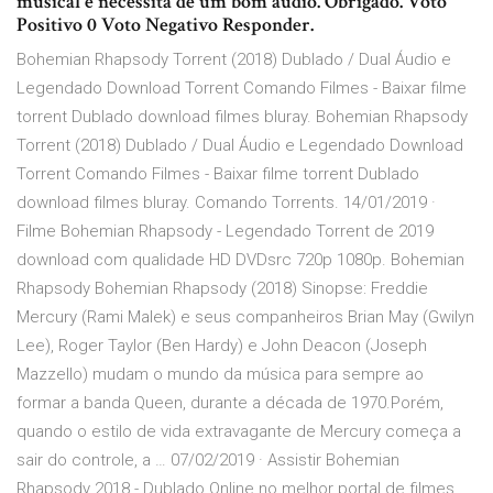
musical e necessita de um bom áudio. Obrigado. Voto
Positivo 0 Voto Negativo Responder.
Bohemian Rhapsody Torrent (2018) Dublado / Dual Áudio e
Legendado Download Torrent Comando Filmes - Baixar filme
torrent Dublado download filmes bluray. Bohemian Rhapsody
Torrent (2018) Dublado / Dual Áudio e Legendado Download
Torrent Comando Filmes - Baixar filme torrent Dublado
download filmes bluray. Comando Torrents. 14/01/2019 ·
Filme Bohemian Rhapsody - Legendado Torrent de 2019
download com qualidade HD DVDsrc 720p 1080p. Bohemian
Rhapsody Bohemian Rhapsody (2018) Sinopse: Freddie
Mercury (Rami Malek) e seus companheiros Brian May (Gwilyn
Lee), Roger Taylor (Ben Hardy) e John Deacon (Joseph
Mazzello) mudam o mundo da música para sempre ao
formar a banda Queen, durante a década de 1970.Porém,
quando o estilo de vida extravagante de Mercury começa a
sair do controle, a … 07/02/2019 · Assistir Bohemian
Rhapsody 2018 - Dublado Online no melhor portal de filmes