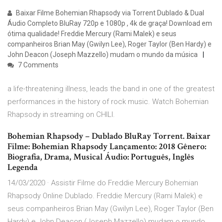
Baixar Filme Bohemian Rhapsody via Torrent Dublado & Dual
Áudio Completo BluRay 720p e 1080p , 4k de graça! Download em
ótima qualidade! Freddie Mercury (Rami Malek) e seus
companheiros Brian May (Gwilyn Lee), Roger Taylor (Ben Hardy) e
John Deacon (Joseph Mazzello) mudam o mundo da música
7 Comments
a life-threatening illness, leads the band in one of the greatest
performances in the history of rock music. Watch Bohemian
Rhapsody in streaming on CHILI.
Bohemian Rhapsody – Dublado BluRay Torrent. Baixar
Filme: Bohemian Rhapsody Lançamento: 2018 Gênero:
Biografia, Drama, Musical Áudio: Português, Inglês
Legenda
14/03/2020 · Assistir Filme do Freddie Mercury Bohemian
Rhapsody Online Dublado. Freddie Mercury (Rami Malek) e
seus companheiros Brian May (Gwilyn Lee), Roger Taylor (Ben
Hardy) e John Deacon (Joseph Mazzello) mudam o mundo