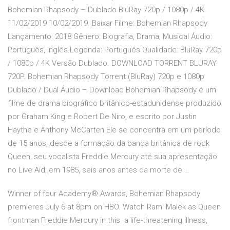
Bohemian Rhapsody – Dublado BluRay 720p / 1080p / 4K.
11/02/2019 10/02/2019. Baixar Filme: Bohemian Rhapsody
Lançamento: 2018 Gênero: Biografia, Drama, Musical Áudio:
Português, Inglês Legenda: Português Qualidade: BluRay 720p
/ 1080p / 4K Versão Dublado. DOWNLOAD TORRENT BLURAY
720P. Bohemian Rhapsody Torrent (BluRay) 720p e 1080p
Dublado / Dual Áudio – Download Bohemian Rhapsody é um
filme de drama biográfico britânico-estadunidense produzido
por Graham King e Robert De Niro, e escrito por Justin
Haythe e Anthony McCarten.Ele se concentra em um período
de 15 anos, desde a formação da banda britânica de rock
Queen, seu vocalista Freddie Mercury até sua apresentação
no Live Aid, em 1985, seis anos antes da morte de …
Winner of four Academy® Awards, Bohemian Rhapsody
premieres July 6 at 8pm on HBO. Watch Rami Malek as Queen
frontman Freddie Mercury in this a life-threatening illness,