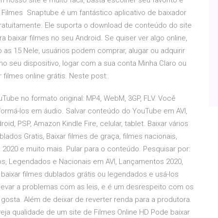
m nosso site é muito fácil, basta escolher seu favorito e
! Filmes Snaptube é um fantástico aplicativo de baixador
 gratuitamente. Ele suporta o download de conteúdo do site
baixar filmes no seu Android. Se quiser ver algo online,
as 15 Nele, usuários podem comprar, alugar ou adquirir
 no seu dispositivo, logar com a sua conta Minha Claro ou
 filmes online grátis. Neste post:.
Tube no formato original: MP4, WebM, 3GP, FLV. Você
ormá-los em áudio. Salvar conteúdo do YouTube em AVI,
d, PSP, Amazon Kindle Fire, celular, tablet. Baixar vários
dos Gratis, Baixar filmes de graça, filmes nacionais,
2020 e muito mais. Pular para o conteúdo. Pesquisar por:
dos, Legendados e Nacionais em AVI, Lançamentos 2020,
aixar filmes dublados grátis ou legendados e usá-los
e levar a problemas com as leis, e é um desrespeito com os
 gosta. Além de deixar de reverter renda para a produtora.
 veja qualidade de um site de Filmes Online HD Pode baixar