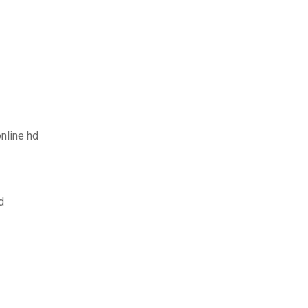
nline hd
d