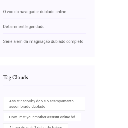
O voo do navegador dublado online
Detainment legendado
Serie alem da imaginação dublado completo
Tag Clouds
Assistir scooby doo e o acampamento
assombrado dublado
How i met your mother assistir online hd
A hora do rush 2 dublado baixar