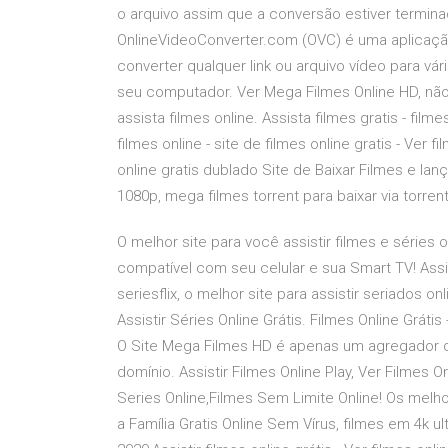
o arquivo assim que a conversão estiver termina
OnlineVideoConverter.com (OVC) é uma aplicaçã
converter qualquer link ou arquivo vídeo para v
seu computador. Ver Mega Filmes Online HD, nã
assista filmes online. Assista filmes gratis - filmes
filmes online - site de filmes online gratis - Ver fi
online gratis dublado Site de Baixar Filmes e 
1080p, mega filmes torrent para baixar via torren
O melhor site para você assistir filmes e séries
compatível com seu celular e sua Smart TV! Assistir 
seriesflix, o melhor site para assistir seriados on
Assistir Séries Online Grátis. Filmes Online Grátis
O Site Mega Filmes HD é apenas um agregador d
domínio. Assistir Filmes Online Play, Ver Filmes On
Series Online,Filmes Sem Limite Online! Os melh
a Família Gratis Online Sem Vírus, filmes em 4k ult