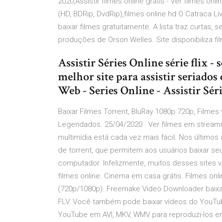
2020,Assistir filmes online grátis - Ver filmes on
(HD, BDRip, DvdRip),filmes online hd O Catraca Li
baixar filmes gratuitamente. A lista traz curtas,
produções de Orson Welles. Site disponibiliza f
Assistir Séries Online série flix - sé
melhor site para assistir seriados 
Web - Series Online - Assistir Sér
Baixar Filmes Torrent, BluRay 1080p 720p, Filmes 
Legendados. 25/04/2020 · Ver filmes em streamin
multimídia está cada vez mais fácil. Nos últimos
de torrent, que permitem aos usuários baixar se
computador. Infelizmente, muitos desses sites viol
filmes online. Cinema em casa grátis. Filmes onli
(720p/1080p). Freemake Video Downloader baixa
FLV. Você também pode baixar vídeos do YouTub
YouTube em AVI, MKV, WMV para reproduzi-los em 