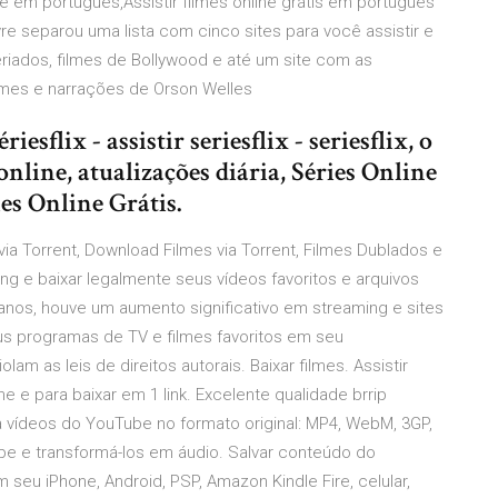
line em português,Assistir filmes online grátis em português
vre separou uma lista com cinco sites para você assistir e
 seriados, filmes de Bollywood e até um site com as
ilmes e narrações de Orson Welles
riesflix - assistir seriesflix - seriesflix, o
online, atualizações diária, Séries Online
ies Online Grátis.
via Torrent, Download Filmes via Torrent, Filmes Dublados e
g e baixar legalmente seus vídeos favoritos e arquivos
 anos, houve um aumento significativo em streaming e sites
us programas de TV e filmes favoritos em seu
am as leis de direitos autorais. Baixar filmes. Assistir
ne e para baixar em 1 link. Excelente qualidade brrip
 vídeos do YouTube no formato original: MP4, WebM, 3GP,
e e transformá-los em áudio. Salvar conteúdo do
seu iPhone, Android, PSP, Amazon Kindle Fire, celular,