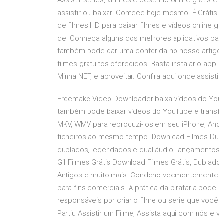
Assistir séries, animes e desenho online grátis e
assistir ou baixar! Comece hoje mesmo. É Grátis
de filmes HD para baixar filmes e vídeos online
de Conheça alguns dos melhores aplicativos para 
também pode dar uma conferida no nosso artigo 
filmes gratuitos oferecidos Basta instalar o app
Minha NET, e aproveitar. Confira aqui onde assistir
Freemake Video Downloader baixa vídeos do You
também pode baixar vídeos do YouTube e transf
MKV, WMV para reproduzi-los em seu iPhone, Androi
ficheiros ao mesmo tempo. Download Filmes Dubla
dublados, legendados e dual áudio, lançamentos 
G1 Filmes Grátis Download Filmes Grátis, Dubla
Antigos e muito mais. Condeno veementemente b
para fins comerciais. A prática da pirataria pod
responsáveis por criar o filme ou série que você
Partiu Assistir um Filme, Assista aqui com nós e