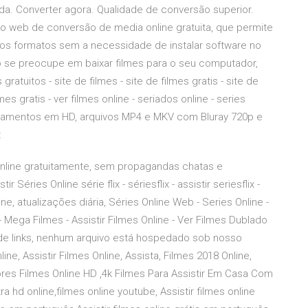
da. Converter agora. Qualidade de conversão superior.
o web de conversão de media online gratuita, que permite
ários formatos sem a necessidade de instalar software no
o se preocupe em baixar filmes para o seu computador,
 gratuitos - site de filmes - site de filmes gratis - site de
lmes gratis - ver filmes online - seriados online - series
lançamentos em HD, arquivos MP4 e MKV com Bluray 720p e
t
 online gratuitamente, sem propagandas chatas e
Séries Online série flix - sériesflix - assistir seriesflix -
line, atualizações diária, Séries Online Web - Series Online -
 - Mega Filmes - Assistir Filmes Online - Ver Filmes Dublado
e links, nenhum arquivo está hospedado sob nosso
line, Assistir Filmes Online, Assista, Filmes 2018 Online,
ores Filmes Online HD ,4k Filmes Para Assistir Em Casa Com
ra hd online,filmes online youtube, Assistir filmes online