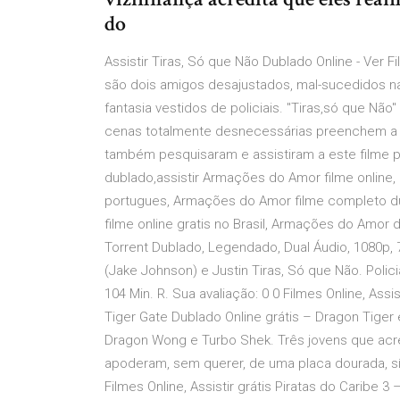
do
Assistir Tiras, Só que Não Dublado Online - Ver 
são dois amigos desajustados, mal-sucedidos na 
fantasia vestidos de policiais. "Tiras,só que Nã
cenas totalmente desnecessárias preenchem a tr
também pesquisaram e assistiram a este filme 
dublado,assistir Armações do Amor filme onlin
portugues, Armações do Amor filme completo du
filme online gratis no Brasil, Armações do Amor
Torrent Dublado, Legendado, Dual Áudio, 1080p
(Jake Johnson) e Justin Tiras, Só que Não. Polic
104 Min. R. Sua avaliação: 0 0 Filmes Online, Ass
Tiger Gate Dublado Online grátis – Dragon Tiger
Dragon Wong e Turbo Shek. Três jovens que acre
apoderam, sem querer, de uma placa dourada, 
Filmes Online, Assistir grátis Piratas do Caribe 