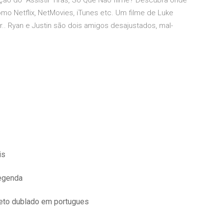
ação do Assistir Tiras, Só Que Não filme? Descubra onde
como Netflix, NetMovies, iTunes etc. Um filme de Luke
. Ryan e Justin são dois amigos desajustados, mal-
is
legenda
leto dublado em portugues