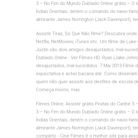
3 – No Fim do Mundo Dublado Online grátis – O l
Índias Orientais, detém o comando do navio-fan
almirante James Norrington (Jack Davenport), t
Assistir Tiras, Só Que Não filme? Descubra onde 
Netflix, NetMovies, iTunes etc. Um filme de Luk
Justin são dois amigos desajustados, mal-sucedid
Dublado Online - Ver Filmes HD. Ryan (Jake John
desajustados, mal-sucedidos 7 Mai 2013 Filme 
expectativa e achei bacana até. Como disseram
quem não quer assistir aos desfiles de escola d
Começa morno, mas
Filmes Online, Assistir grátis Piratas do Caribe 
3 – No Fim do Mundo Dublado Online grátis – O l
Índias Orientais, detém o comando do navio-fan
almirante James Norrington (Jack Davenport), te
completo - Cine Filmes é o melhor site para assist