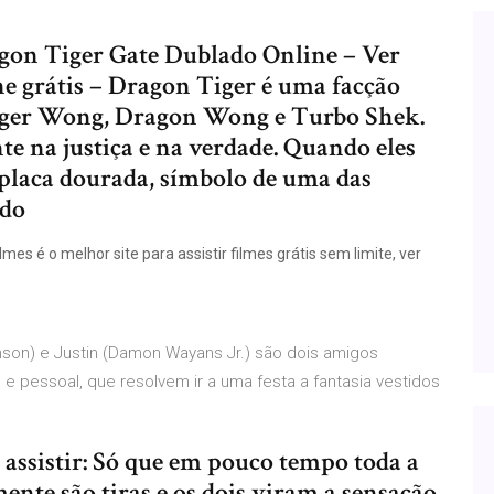
ragon Tiger Gate Dublado Online – Ver
e grátis – Dragon Tiger é uma facção
Tiger Wong, Dragon Wong e Turbo Shek.
e na justiça e na verdade. Quando eles
placa dourada, símbolo de uma das
 do
mes é o melhor site para assistir filmes grátis sem limite, ver
hnson) e Justin (Damon Wayans Jr.) são dois amigos
 e pessoal, que resolvem ir a uma festa a fantasia vestidos
assistir: Só que em pouco tempo toda a
ente são tiras e os dois viram a sensação