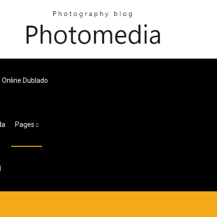
s Online Dublado
da
Pages
d