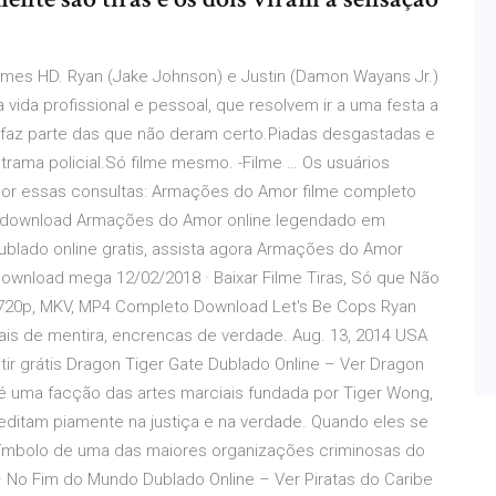
Filmes HD. Ryan (Jake Johnson) e Justin (Damon Wayans Jr.)
vida profissional e pessoal, que resolvem ir a uma festa a
o" faz parte das que não deram certo.Piadas desgastadas e
ama policial.Só filme mesmo. -Filme … Os usuários
por essas consultas: Armações do Amor filme completo
e, download Armações do Amor online legendado em
blado online gratis, assista agora Armações do Amor
 download mega 12/02/2018 · Baixar Filme Tiras, Só que Não
, 720p, MKV, MP4 Completo Download Let's Be Cops Ryan
iais de mentira, encrencas de verdade. Aug. 13, 2014 USA
istir grátis Dragon Tiger Gate Dublado Online – Ver Dragon
 é uma facção das artes marciais fundada por Tiger Wong,
ditam piamente na justiça e na verdade. Quando eles se
símbolo de uma das maiores organizações criminosas do
3 – No Fim do Mundo Dublado Online – Ver Piratas do Caribe