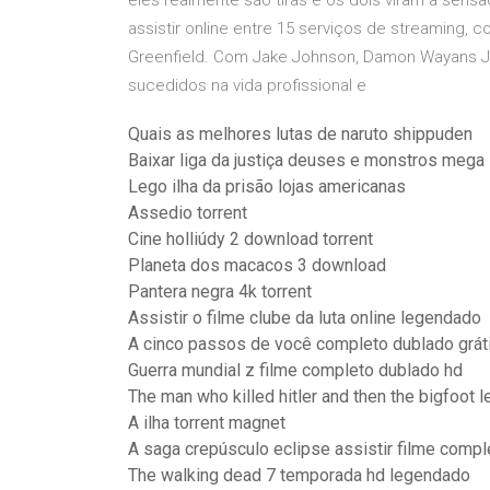
eles realmente são tiras e os dois viram a sens
assistir online entre 15 serviços de streaming, 
Greenfield. Com Jake Johnson, Damon Wayans Jr.
sucedidos na vida profissional e
Quais as melhores lutas de naruto shippuden
Baixar liga da justiça deuses e monstros mega
Lego ilha da prisão lojas americanas
Assedio torrent
Cine holliúdy 2 download torrent
Planeta dos macacos 3 download
Pantera negra 4k torrent
Assistir o filme clube da luta online legendado
A cinco passos de você completo dublado grát
Guerra mundial z filme completo dublado hd
The man who killed hitler and then the bigfoot 
A ilha torrent magnet
A saga crepúsculo eclipse assistir filme comp
The walking dead 7 temporada hd legendado