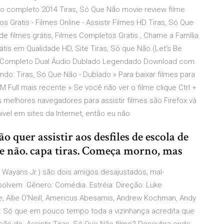
ado completo 2014 Tiras, Só Que Não movie review filme
s Gratis - Filmes Online - Assistir Filmes HD Tiras, Só Que
de filmes grátis, Filmes Completos Gratis , Chame a Família
tis em Qualidade HD, Site Tiras, Só que Não (Let’s Be
et Completo Dual Áudio Dublado Legendado Download com
ndo: Tiras, Só Que Não - Dublado » Para baixar filmes para
Full mais recente » Se você não ver o filme clique Ctrl +
 melhores navegadores para assistir filmes são Firefox và
vel em sites da Internet, então eu não
quer assistir aos desfiles de escola de
e não. capa tiras. Começa morno, mas
 Wayans Jr.) são dois amigos desajustados, mal-
esolvem Gênero: Comédia. Estréia: Direção: Luke
, Allie O'Neill, Americus Abesamis, Andrew Kochman, Andy
ir: Só que em pouco tempo toda a vizinhança acredita que