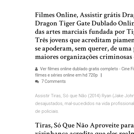
Filmes Online, Assistir grátis D
Dragon Tiger Gate Dublado Onlin
das artes marciais fundada por 
Três jovens que acreditam piament
se apoderam, sem querer, de uma 
maiores organizações criminosas
Ver filmes online dublado gratis completo - Cine Fil
filmes e séries online em hd 720p
7 Comments
Assistir Tiras, Só que Não (2014) Ryan (Jake Jo
desajustados, mal-sucedidos na vida profissional
de policiais.
Tiras, Só Que Não Aproveite para 
vizinhança acredita que eles realm