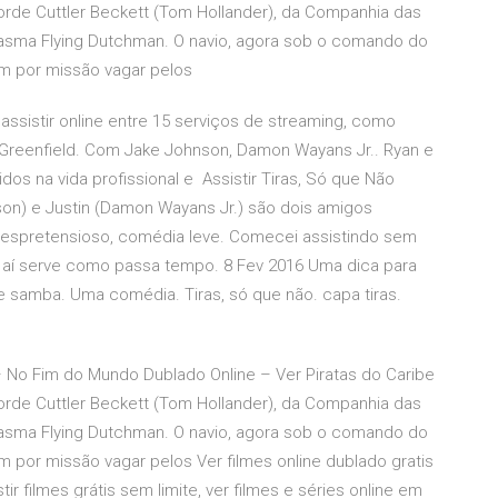
orde Cuttler Beckett (Tom Hollander), da Companhia das
tasma Flying Dutchman. O navio, agora sob o comando do
em por missão vagar pelos
assistir online entre 15 serviços de streaming, como
e Greenfield. Com Jake Johnson, Damon Wayans Jr.. Ryan e
os na vida profissional e Assistir Tiras, Só que Não
son) e Justin (Damon Wayans Jr.) são dois amigos
despretensioso, comédia leve. Comecei assistindo sem
 aí serve como passa tempo. 8 Fev 2016 Uma dica para
e samba. Uma comédia. Tiras, só que não. capa tiras.
3 – No Fim do Mundo Dublado Online – Ver Piratas do Caribe
orde Cuttler Beckett (Tom Hollander), da Companhia das
tasma Flying Dutchman. O navio, agora sob o comando do
m por missão vagar pelos Ver filmes online dublado gratis
ir filmes grátis sem limite, ver filmes e séries online em