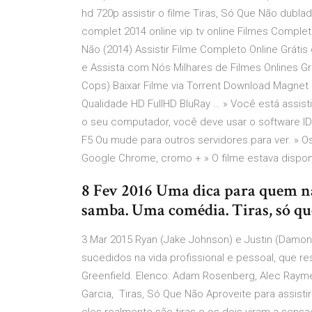
hd 720p assistir o filme Tiras, Só Que Não dubl
complet 2014 online vip tv online Filmes Completo
Não (2014) Assistir Filme Completo Online Grátis 
e Assista com Nós Milhares de Filmes Onlines Grá
Cops) Baixar Filme via Torrent Download Magn
Qualidade HD FullHD BluRay … » Você está assisti
o seu computador, você deve usar o software IDM 
F5 Ou mude para outros servidores para ver. » Os
Google Chrome, cromo + » O filme estava disponi
8 Fev 2016 Uma dica para quem não 
samba. Uma comédia. Tiras, só qu
3 Mar 2015 Ryan (Jake Johnson) e Justin (Damon
sucedidos na vida profissional e pessoal, que r
Greenfield. Elenco: Adam Rosenberg, Alec Rayme
Garcia, Tiras, Só Que Não Aproveite para assist