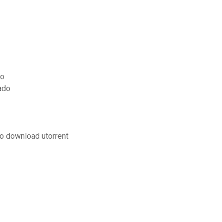
to
ado
o download utorrent