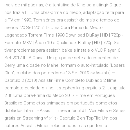
mais de mil páginas, é a tentativa de King para atingir O que
nos traz a IT: Uma obra-prima do medo, adaptação feita para
a TV em 1990. Tem séries pra assistir de mais e tempo de
menos. 20 Set 2017 It - Uma Obra Prima do Medo -
Legendado Torrent Filme 1990 Download BluRay | HD | 720p -
Formato: MKV | Áudio 10 e Qualidade: BluRay | HD | 720p Se
tiver problemas para assistir, baixe e instale o VLC Player. 6
Set 2017 It - A Coisa - Um grupo de sete adolescentes de
Derry, uma cidade no Maine, formam o auto-intitulado "Losers
Club", o clube dos perdedores 13 Set 2019 ~>Assistir] — It:
Capítulo 2 (2019) Assistir Filme Completo Dublado 2 filme
completo dublado online, it stephen king capitulo 2, it capitulo
2 It: Uma Obra-Prima do Medo 2017 Filme em Português
Brasileiro Completos animados em português completos
dublados Infantil - Assistir filmes infantil #1. Voir Films e Séries
grátis en Streaming vf ✅ It - Capítulo 2 en TopFlix: Um dos
autores Assistir; Filmes relacionados mas que tem a