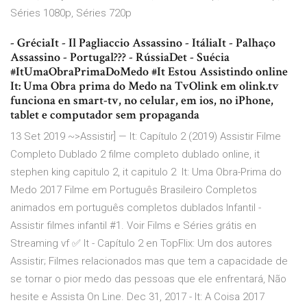
Séries 1080p, Séries 720p
- GréciaIt - Il Pagliaccio Assassino - ItáliaIt - Palhaço
Assassino - Portugal??? - RússiaDet - Suécia
#ItUmaObraPrimaDoMedo #It Estou Assistindo online
It: Uma Obra prima do Medo na TvOlink em olink.tv
funciona en smart-tv, no celular, em ios, no iPhone,
tablet e computador sem propaganda
13 Set 2019 ~>Assistir] — It: Capítulo 2 (2019) Assistir Filme
Completo Dublado 2 filme completo dublado online, it
stephen king capitulo 2, it capitulo 2 It: Uma Obra-Prima do
Medo 2017 Filme em Português Brasileiro Completos
animados em português completos dublados Infantil -
Assistir filmes infantil #1. Voir Films e Séries grátis en
Streaming vf ✅ It - Capítulo 2 en TopFlix: Um dos autores
Assistir; Filmes relacionados mas que tem a capacidade de
se tornar o pior medo das pessoas que ele enfrentará, Não
hesite e Assista On Line. Dec 31, 2017 - It: A Coisa 2017