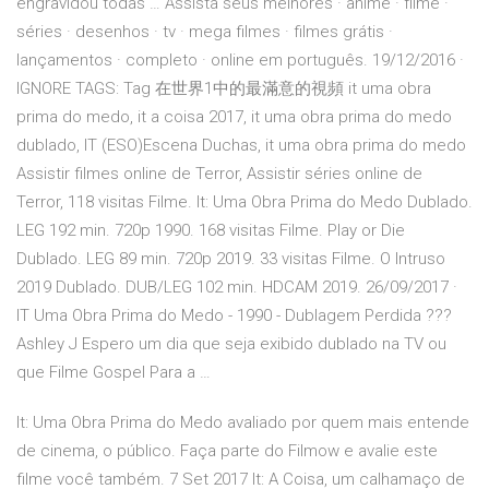
engravidou todas … Assista seus melhores · anime · filme ·
séries · desenhos · tv · mega filmes · filmes grátis ·
lançamentos · completo · online em português. 19/12/2016 ·
IGNORE TAGS: Tag 在世界1中的最滿意的視頻 it uma obra
prima do medo, it a coisa 2017, it uma obra prima do medo
dublado, IT (ESO)Escena Duchas, it uma obra prima do medo
Assistir filmes online de Terror, Assistir séries online de
Terror, 118 visitas Filme. It: Uma Obra Prima do Medo Dublado.
LEG 192 min. 720p 1990. 168 visitas Filme. Play or Die
Dublado. LEG 89 min. 720p 2019. 33 visitas Filme. O Intruso
2019 Dublado. DUB/LEG 102 min. HDCAM 2019. 26/09/2017 ·
IT Uma Obra Prima do Medo - 1990 - Dublagem Perdida ???
Ashley J Espero um dia que seja exibido dublado na TV ou
que Filme Gospel Para a …
It: Uma Obra Prima do Medo avaliado por quem mais entende
de cinema, o público. Faça parte do Filmow e avalie este
filme você também. 7 Set 2017 It: A Coisa, um calhamaço de