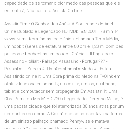
capacidade de se tornar o pior medo das pessoas que ele
enfrentará, Não hesite e Assista On Line.
Assistir Filme O Senhor dos Anéis: A Sociedade do Anel
Online Dublado e Legendado HD IMDb: 8.8 2001 178 min 14
views Numa terra fantástica e única, chamada Terra-Média,
um hobbit (seres de estatura entre 80 cm e 1,20 m, com pés
peludos e bochechas um pouco - GréciaIt - Il Pagliaccio
Assassino - ItáliaIt - Palhaço Assassino - Portugal??? -
RússiaDet - Suécia #ItUmaObraPrimaDoMedo #It Estou
Assistindo online It: Uma Obra prima do Medo na TvOlink em
olink.tv funciona en smart-tv, no celular, em ios, no iPhone,
tablet e computador sem propaganda Em Assistir "It: Uma
Obra Prima do Medo" HD 720p Legendado, Derry, no Maine, é
uma pacata cidade que foi aterrorizada 30 anos atrás por um
ser conhecido como 'A Coisa', que se apresentava na forma
de um sinistro palhaço chamado Pennywise e matava
crianças. 30 anos depois, Pennywise reaparece. Assistir