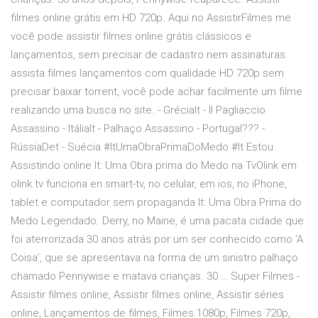
filmes online grátis em HD 720p. Aqui no AssistirFilmes.me
você pode assistir filmes online grátis clássicos e
lançamentos, sem precisar de cadastro nem assinaturas.
assista filmes lançamentos com qualidade HD 720p sem
precisar baixar torrent, você pode achar facilmente um filme
realizando uma busca no site. - GréciaIt - Il Pagliaccio
Assassino - ItáliaIt - Palhaço Assassino - Portugal??? -
RússiaDet - Suécia #ItUmaObraPrimaDoMedo #It Estou
Assistindo online It: Uma Obra prima do Medo na TvOlink em
olink.tv funciona en smart-tv, no celular, em ios, no iPhone,
tablet e computador sem propaganda It: Uma Obra Prima do
Medo Legendado. Derry, no Maine, é uma pacata cidade que
foi aterrorizada 30 anos atrás por um ser conhecido como ‘A
Coisa’, que se apresentava na forma de um sinistro palhaço
chamado Pennywise e matava crianças. 30 … Super Filmes -
Assistir filmes online, Assistir filmes online, Assistir séries
online, Lançamentos de filmes, Filmes 1080p, Filmes 720p,