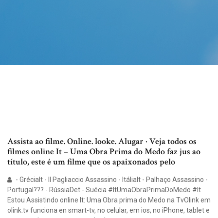
Assista ao filme. Online. looke. Alugar · Veja todos os
filmes online It – Uma Obra Prima do Medo faz jus ao
título, este é um filme que os apaixonados pelo
- GréciaIt - Il Pagliaccio Assassino - ItáliaIt - Palhaço Assassino -
Portugal??? - RússiaDet - Suécia #ItUmaObraPrimaDoMedo #It
Estou Assistindo online It: Uma Obra prima do Medo na TvOlink em
olink.tv funciona en smart-tv, no celular, em ios, no iPhone, tablet e