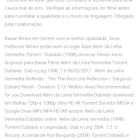
. Devemos lembrar que este formulário é somente para uma
causa real de erro. Verifique as informaçoes do filme antes
para constatar a qualidade e o modo de linguagem. Obrigado
pela colaboraçao.
Baixar filmes em torrent com a melhor qualidade, Seus
melhores filmes estão num só lugar Aqui! Além da Linha
Vermelha Torrent - Dublado (1998):Universe Filmes Inicio
Arquivos para Baixar Filme Além da Linha Vermelha Torrent
Dublado. Dub e Leg 1998. 7.6 06/02/2017 · Além da Linha
Vermelha Reflexão - The Thin Red Line Reflection / Sargento
Edward Welsh - Duration: 2:13. Welber Alves Recommended
for you Download Além da Linha Vermelha Dublado download
em BluRay 720p e 1080p Ultra HD 4K Torrent Servidor MEGA e
Google Drive MKV MP4 HD AVI assistir Além da Linha
Vermelha Dublado online. Além da Linha Vermelha (1998)
Torrent Dublado e Legendado. Dub e Leg 2004. 7.2. O
Âncora: A Lenda de Ron Burgundy (2004) Torrent Dublado e