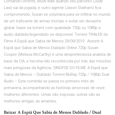
ComandoTorrents, Bludv Mas quando seu parceiro (Jude
Law) sai da jogada, e outro agente (Jason Statham) fica
comprometido, Susan se voluntaria para se infiltrar no mundo
de um traficante de armas mortais e evitar um desastre
global. baixe via torrent com qualidade 720p ou 1080p e
áudio dublado/legendado se disponivel. Torrent TRAILER do
Filme A Espiã que Sabia de Menos 29/09/2019 · Assistir A
Espiã que Sabia de Menos Dublado Online 720p Susan
Cooper (Melissa McCarthy) é uma despretensiosa analista de
base da CIA, e heroína não reconhecida por trás das missões
mais perigosas da Agência. SINOPSE DO FILME: A Espiã que
Sabia de Menos – Dublado Torrent BluRay 720p / 1080p Dual
Áudio – Esta comédia se passa no primeiro mês de
primavera, acompanhando as histórias amorosas de onze
mulheres diferentes. Umas são esposas, outras são as
melhores amigas, as amantes,
Baixar A Espiã Que Sabia de Menos Dublado / Dual