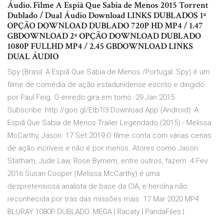
Áudio. Filme A Espiã Que Sabia de Menos 2015 Torrent
Dublado / Dual Áudio Download LINKS DUBLADOS 1ª
OPÇÃO DOWNLOAD DUBLADO 720P HD MP4 / 1.47
GBDOWNLOAD 2ª OPÇÃO DOWNLOAD DUBLADO
1080P FULLHD MP4 / 2.45 GBDOWNLOAD LINKS
DUAL ÁUDIO
Spy (Brasil: A Espiã Que Sabia de Menos /Portugal: Spy) é um
filme de comédia de ação estadunidense escrito e dirigido
por Paul Feig. O enredo gira em torno 29 Jan 2015
Subscribe: http://goo.gl/Etb1I3 Download App (Android): A
Espiã Que Sabia de Menos Trailer Legendado (2015) - Melissa
McCarthy, Jason 17 Set 2019 O filme conta com várias cenas
de ação incríveis e não é por menos. Atores como Jason
Statham, Jude Law, Rose Byrnem, entre outros, fazem 4 Fev
2016 Susan Cooper (Melissa McCarthy) é uma
despretensiosa analista de base da CIA, e heroína não
reconhecida por trás das missões mais 17 Mar 2020 MP4
BLURAY 1080P DUBLADO. MEGA | Racaty | PandaFiles |