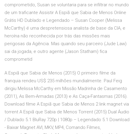
comprometido, Susan se voluntaria para se infiltrar no mundo
de um traficante Assistir A Espiã que Sabia de Menos Online
Grátis HD Dublado e Legendado – Susan Cooper (Melissa
McCarthy) é uma despretensiosa analista de base da CIA, e
heroína não reconhecida por trás das missões mais
perigosas da Agência. Mas quando seu parceiro (Jude Law)
sai da jogada, e outro agente (Jason Statham) fica
comprometid
A Espiã que Sabia de Menos (2015) O primeiro filme da
franquia rendeu US$ 235 milhões mundialmente. Paul Feig
dirigiu Melissa McCarthy em Missão Madrinha de Casamento
(2011), As Bem-Armadas (2013) e As Caça-Fantasmas (2016).
Download filme A Espiã que Sabia de Menos 2 link magnet via
torrent A Espiã que Sabia de Menos Torrent (2015) Dual Áudio
/ Dublado 5.1 BluRay 720p | 1080p – Legendado 5.1 Download
- Baixar Magnet AVI, MKV, MP4, Comando Filmes,