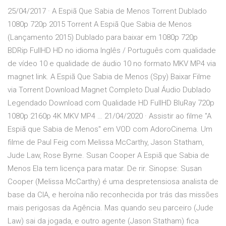
25/04/2017 · A Espiã Que Sabia de Menos Torrent Dublado
1080p 720p 2015 Torrent A Espiã Que Sabia de Menos
(Lançamento 2015) Dublado para baixar em 1080p 720p
BDRip FullHD HD no idioma Inglês / Português com qualidade
de vídeo 10 e qualidade de áudio 10 no formato MKV MP4 via
magnet link. A Espiã Que Sabia de Menos (Spy) Baixar Filme
via Torrent Download Magnet Completo Dual Áudio Dublado
Legendado Download com Qualidade HD FullHD BluRay 720p
1080p 2160p 4K MKV MP4 … 21/04/2020 · Assistir ao filme "A
Espiã que Sabia de Menos" em VOD com AdoroCinema. Um
filme de Paul Feig com Melissa McCarthy, Jason Statham,
Jude Law, Rose Byrne. Susan Cooper A Espiã que Sabia de
Menos Ela tem licença para matar. De rir. Sinopse: Susan
Cooper (Melissa McCarthy) é uma despretensiosa analista de
base da CIA, e heroína não reconhecida por trás das missões
mais perigosas da Agência. Mas quando seu parceiro (Jude
Law) sai da jogada, e outro agente (Jason Statham) fica