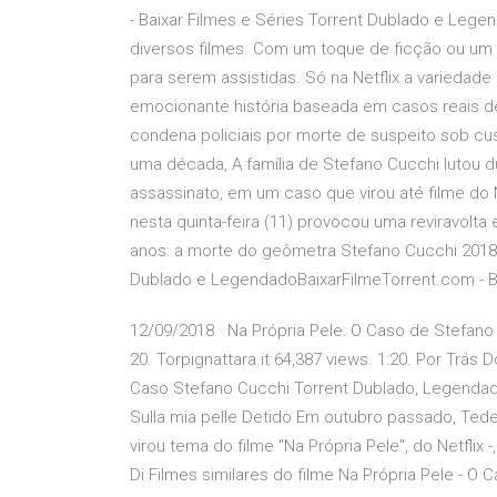
- Baixar Filmes e Séries Torrent Dublado e Legen
diversos filmes. Com um toque de ficção ou um v
para serem assistidas. Só na Netflix a varieda
emocionante história baseada em casos reais de c
condena policiais por morte de suspeito sob cus
uma década, A família de Stefano Cucchi lutou 
assassinato, em um caso que virou até filme do N
nesta quinta-feira (11) provocou uma reviravolt
anos: a morte do geômetra Stefano Cucchi 2018 
Dublado e LegendadoBaixarFilmeTorrent.com - B
12/09/2018 · Na Própria Pele: O Caso de Stefano 
20. Torpignattara.it 64,387 views. 1:20. Por Trás
Caso Stefano Cucchi Torrent Dublado, Legendad
Sulla mia pelle Detido Em outubro passado, Tede
virou tema do filme "Na Própria Pele", do Netflix
Di Filmes similares do filme Na Própria Pele - O 