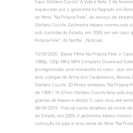
Caso Stefano Cucchi" A Vida é Bela. 5 de feverei
espancado por o geômetra foi flagrado em Roma
de filme, "Na Própria Pele", do serviço de stream
Stefano Cucchi, Geômetra italiano morreu sob c
sob custódia do Estado, em 2009, em um caso q
Própria Pele", do Netflix. , Noticias
10/03/2020 · Baixar Filme Na Própria Pele: o Ca
1080p, 720p, MKV, MP4 Completo Download Sulla
protagonizado uma reviravolta no caso - que virou
dois colegas de Arma dos Carabineiros, Alessio D
Stefano Cucchi: 20 filmes similares "Na Própria P
de 1999 / 1h 57min Stefano Cucchi teria sido 
gramas de haxixe e detido O caso virou até tema 
08/04/2019 · Policial conta detalhes da morte d
do Estado, em 2009, O geômetra italiano morre
comoção no país e virou tema do filme "Na Própria