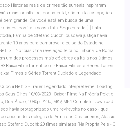
dado Histórias reais de crimes tão surreais inspiraram
iés mais jornalístico, documental, são muitas as opções
de é bem grande. Se você está em busca de uma
rimes, confira a nossa lista: Sequestrada […] Itália
tódia, Família de Stefano Cucchi buscava justiça havia
durante 10 anos para comprovar a culpa do Estado no
etflix. , Noticias Uma revelação feita no Tribunal de Roma
a em um dos processos mais célebres da Itália nos últimos
© BaixarFilmeTorrent.com - Baixar Filmes e Séries Torrent
aixar Filmes e Séries Torrent Dublado e Legendado
Cucchi Netflix - Trailer Legendado Interprete-me. Loading
 Dos Seus Olhos 10/03/2020 · Baixar Filme Na Própria Pele: o
o, Dual Áudio, 1080p, 720p, MKV, MP4 Completo Download
sco havia protagonizado uma reviravolta no caso - que
 -, ao acusar dois colegas de Arma dos Carabineiros, Alessio
Caso Stefano Cucchi: 20 filmes similares "Na Própria Pele - O