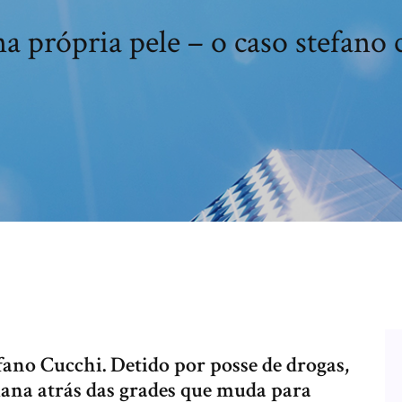
na própria pele – o caso stefano 
fano Cucchi. Detido por posse de drogas,
ana atrás das grades que muda para