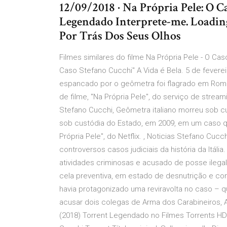
12/09/2018 · Na Própria Pele: O C
Legendado Interprete-me. Loading 
Por Trás Dos Seus Olhos
Filmes similares do filme Na Própria Pele - O Cas
Caso Stefano Cucchi" A Vida é Bela. 5 de feverei
espancado por o geômetra foi flagrado em Roma
de filme, "Na Própria Pele", do serviço de stream
Stefano Cucchi, Geômetra italiano morreu sob c
sob custódia do Estado, em 2009, em um caso q
Própria Pele", do Netflix. , Noticias Stefano Cuc
controversos casos judiciais da história da Itália
atividades criminosas e acusado de posse ilegal
cela preventiva, em estado de desnutrição e 
havia protagonizado uma reviravolta no caso – que
acusar dois colegas de Arma dos Carabineiros, A
(2018) Torrent Legendado no Filmes Torrents HD G