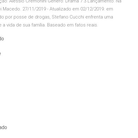
Direção: Alessio Cremonini Gênero: Drama 7.3 Lançamento: Na
ei Macedo. 27/11/2019 - Atualizado em 02/12/2019. em
tido por posse de drogas, Stefano Cucchi enfrenta uma
 vida de sua família. Baseado em fatos reais.
do
e
lado