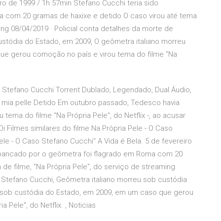
ro de 1999 / 1h 57min Stefano Cucchi teria sido
 com 20 gramas de haxixe e detido O caso virou até tema
ing 08/04/2019 · Policial conta detalhes da morte de
ustódia do Estado, em 2009, O geômetra italiano morreu
ue gerou comoção no país e virou tema do filme "Na
so Stefano Cucchi Torrent Dublado, Legendado, Dual Áudio,
 mia pelle Detido Em outubro passado, Tedesco havia
 tema do filme "Na Própria Pele", do Netflix -, ao acusar
i Filmes similares do filme Na Própria Pele - O Caso
ele - O Caso Stefano Cucchi" A Vida é Bela. 5 de fevereiro
espancado por o geômetra foi flagrado em Roma com 20
de filme, "Na Própria Pele", do serviço de streaming
e Stefano Cucchi, Geômetra italiano morreu sob custódia
u sob custódia do Estado, em 2009, em um caso que gerou
 Pele", do Netflix. , Noticias