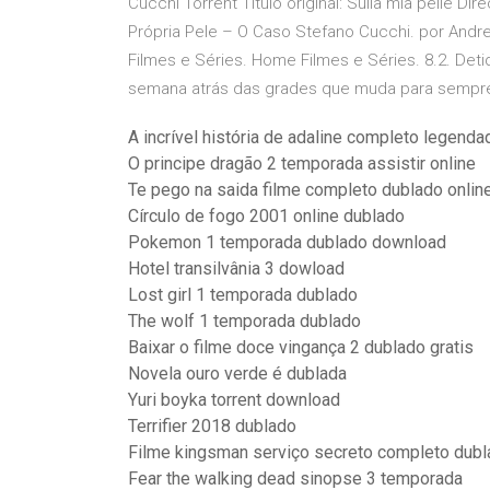
Cucchi Torrent Título original: Sulla mia pelle 
Própria Pele – O Caso Stefano Cucchi. por Andr
Filmes e Séries. Home Filmes e Séries. 8.2. De
semana atrás das grades que muda para sempre a
A incrível história de adaline completo legenda
O principe dragão 2 temporada assistir online
Te pego na saida filme completo dublado onlin
Círculo de fogo 2001 online dublado
Pokemon 1 temporada dublado download
Hotel transilvânia 3 dowload
Lost girl 1 temporada dublado
The wolf 1 temporada dublado
Baixar o filme doce vingança 2 dublado gratis
Novela ouro verde é dublada
Yuri boyka torrent download
Terrifier 2018 dublado
Filme kingsman serviço secreto completo dub
Fear the walking dead sinopse 3 temporada