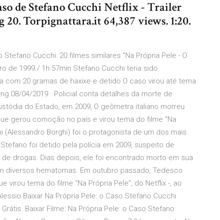
aso de Stefano Cucchi Netflix - Trailer
20. Torpignattara.it 64,387 views. 1:20.
o Stefano Cucchi: 20 filmes similares "Na Própria Pele - O
ro de 1999 / 1h 57min Stefano Cucchi teria sido
 com 20 gramas de haxixe e detido O caso virou até tema
ing 08/04/2019 · Policial conta detalhes da morte de
ustódia do Estado, em 2009, O geômetra italiano morreu
ue gerou comoção no país e virou tema do filme "Na
chi (Alessandro Borghi) foi o protagonista de um dos mais
. Stefano foi detido pela polícia em 2009, suspeito de
 de drogas. Dias depois, ele foi encontrado morto em sua
com diversos hematomas. Em outubro passado, Tedesco
 virou tema do filme “Na Própria Pele”, do Netflix -, ao
lessio Baixar Na Própria Pele: o Caso Stefano Cucchi
rátis. Baixar Filme: Na Própria Pele: o Caso Stefano